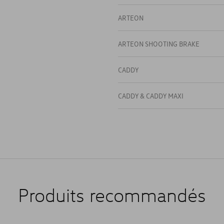
ARTEON
ARTEON SHOOTING BRAKE
CADDY
CADDY & CADDY MAXI
CADDY 4
CADDY CARGO
CADDY VAN & MAXI VAN
Produits recommandés
CALIFORNIA