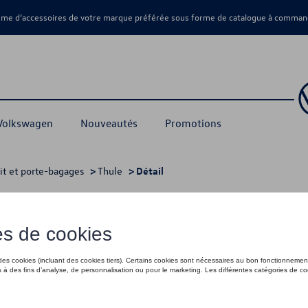
amme d’accessoires de votre marque préférée sous forme de catalogue à command
 Volkswagen
Nouveautés
Promotions
oit et porte-bagages
>
Thule
> Détail
etallic
1 699,95 €