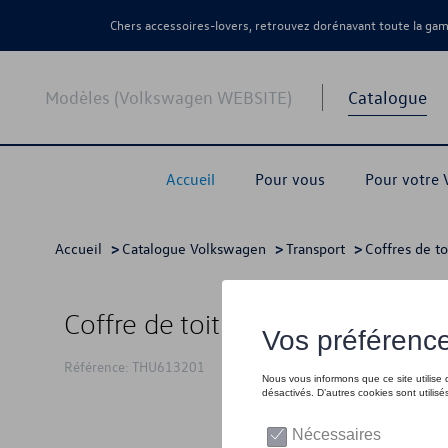
Chers accessoires-lovers, retrouvez dorénavant toute la g
Modèles (Volkswagen WEBSITE)
Catalogue
Accueil
Pour vous
Pour votre
Accueil
>
Catalogue Volkswagen
>
Transport
>
Coffres de t
Coffre de toit Vector M - Black M
Référence: THU613201