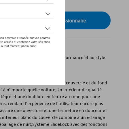
de stock
onibilité auprès de votre concessionnaire
ui s'accorde parfaitement à la performance et au style
t de gamme.
vec une intégration sans faille du couvercle et du fond
f à n'importe quelle voiture;Un intérieur de qualité
intégré et une doublure en feutre au fond pour une
ns, rendant l'expérience de l'utilisateur encore plus
é assure une ouverture et une fermeture en douceur et
n intérieur blanc du couvercle combiné à un éclairage
 déballage de nuit;Système SlideLock avec des fonctions