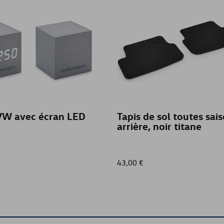
CARAVELLE
CC
GOLF
GOLF (UNIQUEMENT DE STOCK)
GOLF SPORTSVAN
 VW avec écran LED
Tapis de sol toutes sais
arrière, noir titane
GOLF VARIANT
GOLF VARIANT (UNIQUEMENT DE S
43,00 €
ID. BUZZ
ID. BUZZ CARGO