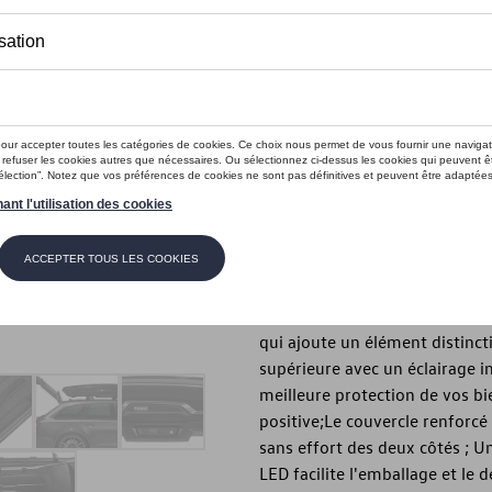
Ce produit n'est actuellement pas 
Vérifiez la disp
Introduction
Un coffre à nul autre pareil q
avec des caractéristiques hau
Description
Un design élégant et sportif a
qui ajoute un élément distincti
supérieure avec un éclairage 
meilleure protection de vos bie
positive;Le couvercle renforc
sans effort des deux côtés ; U
LED facilite l'emballage et le