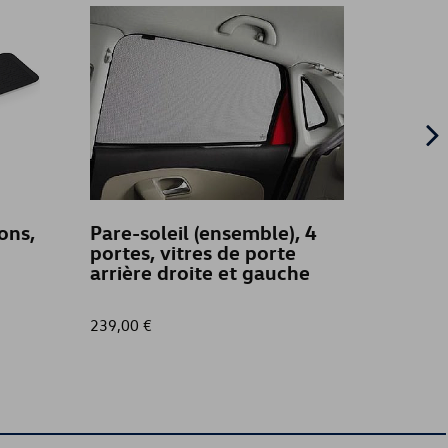
ons,
Pare-soleil (ensemble), 4
Prote
portes, vitres de porte
coffr
arrière droite et gauche
T
239,00 €
54,99 €