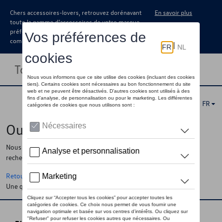
Chers accessoires-lovers, retrouvez dorénavant
En savoir plus
toute la gamme d’accessoires de votre marque
préférée sous forme de catalogue à
commander auprès de votre concessionaire.
Toggle navigation
FR
Oups !
Nous ne pouvons pas trouver la page, l'information que vous
recherchez
Retour à la homepage
Une question ?
Contactez-nous