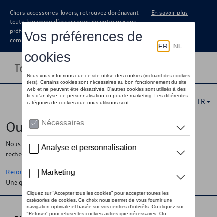
Chers accessoires-lovers, retrouvez dorénavant
En savoir plus
toute la gamme d’accessoires de votre marque
préférée sous forme de catalogue à
commander auprès de votre concessionaire.
Toggle navigation
FR
Oups !
Nous ne pouvons pas trouver la page, l'information que vous
recherchez
Retour à la homepage
Une question ?
Contactez-nous