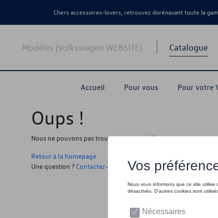
Chers accessoires-lovers, retrouvez dorénavant toute la g
Modèles (Volkswagen WEBSITE)
Catalogue
Accueil
Pour vous
Pour votre
Oups !
Nous ne pouvons pas trouver la page, l'information que vous r
Retour à la homepage
Une question ?
Contactez-nous