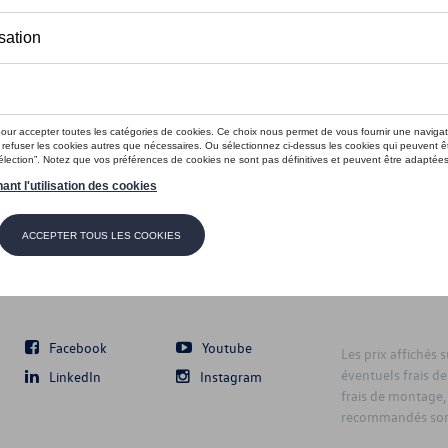
Suivez nous
Facebook
Youtube
Les prix affichés 
éventuels frais de
LinkedIn
Instagram
frais de montage,
recommandés sont