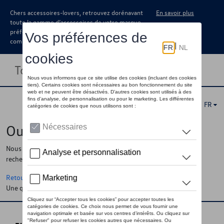
Chers accessoires-lovers, retrouvez dorénavant
En savoir plus
toute la gamme d’accessoires de votre marque
préférée sous forme de catalogue à
commander auprès de votre concessionaire.
Toggle navigation
FR
Oups !
Nous ne pouvons pas trouver la page, l'information que vous
recherchez
Retour à la homepage
Une question ?
Contactez-nous