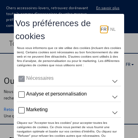
Chers accessoires-lovers, retrouvez dorénavant
En savoir plus
toute la gamme d’accessoires de votre marque
préférée sous forme de catalogue à
commander auprès de votre concessionaire.
Toggle navigation
FR
Oups !
Nous ne pouvons pas trouver la page, l'information que vous
recherchez
Retour à la homepage
Une question ?
Contactez-nous