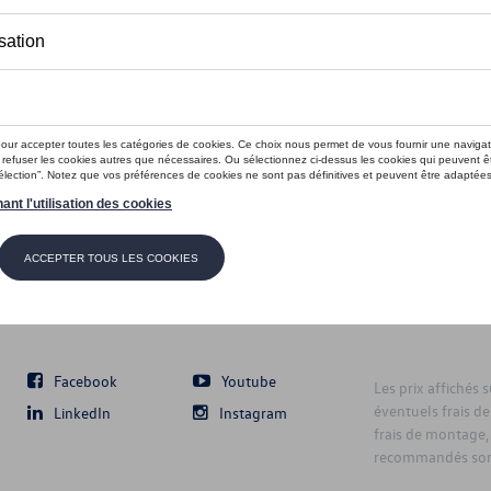
Suivez nous
Facebook
Youtube
Les prix affichés 
éventuels frais de
LinkedIn
Instagram
frais de montage,
recommandés sont