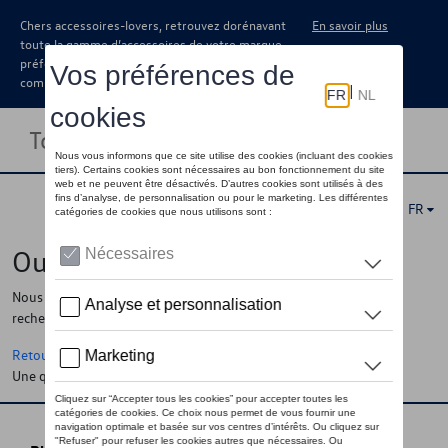
Chers accessoires-lovers, retrouvez dorénavant
En savoir plus
toute la gamme d’accessoires de votre marque
préférée sous forme de catalogue à
commander auprès de votre concessionaire.
Toggle navigation
FR
Oups !
Nous ne pouvons pas trouver la page, l'information que vous
recherchez
Retour à la homepage
Une question ?
Contactez-nous