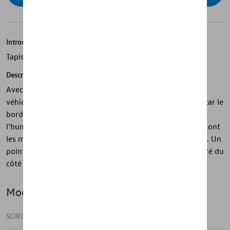
Introduction
Tapis de sol textiles
Description
Avec les tapis de sol textiles innovants Optimat, votre
véhicule est bien protégé contre l'humidité et la saleté, car le
bord en forme de U retient en toute sécurité la saleté et
l'humidité. Les tapis de sol textiles parfaitement ajustés ont
les mêmes propriétés que les tapis de sol en caoutchouc. Un
point fort visuel particulier est le lettrage Scirocco intégré du
côté conducteur.
Modèle(s)
SCIROCCO