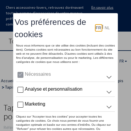
Chers accessoires-lovers, retrouvez dorénavant
En savoir plus
toute la gamme d’accessoires de votre marque
préférée sous forme de catalogue à
commander auprès de votre concessionaire.
Toggle navigation
FR
Accueil
>
Catalogue Volkswagen
>
Confort et protection
>
Tapis
>
Tapis textile
> Détail
Tapis de sol textiles, Optimat, set
pour avant et arrière, Noir
Référence: 1K1061446 WGK