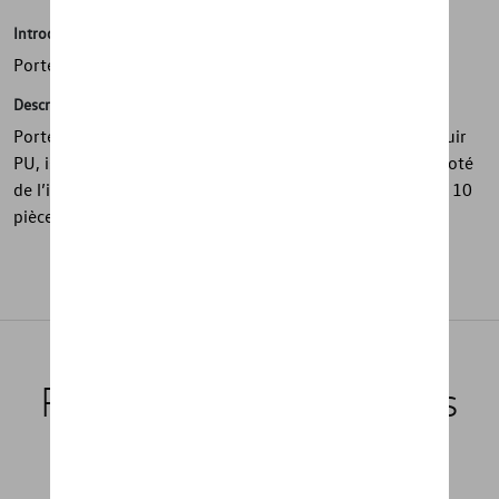
Introduction
Porte-clés
Description
Porte-clés métallique de haute qualité avec finition en cuir
PU, issu de la collection de produits publicitaires. Il est doté
de l’inscription gravée « Caddy » et disponible par lot de 10
pièces.
Produits recommandés