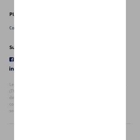
Plus d'informations
Conditions de vente
Suivez nous
Facebook
Youtube
LinkedIn
Instagram
Les prix affichés sur le présent site sont des prix recommandés
(TVAc), hors éventuels frais de montage. Pour connaitre le prix
de vente actuel et les éventuels frais de montage, veuillez
contacter votre concessionnaire/agent. Les prix recommandés
sont sujets à des changements sans préavis.
Français
Nederlands