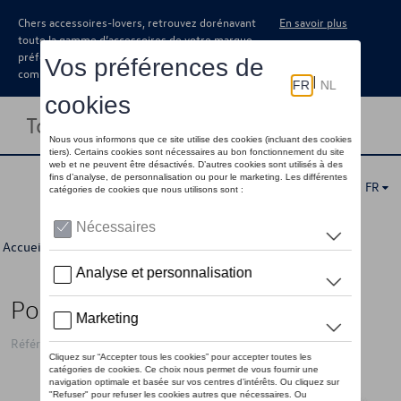
Chers accessoires-lovers, retrouvez dorénavant
En savoir plus
toute la gamme d’accessoires de votre marque
préférée sous forme de catalogue à
commander auprès de votre concessionaire.
Toggle navigation
FR
Accueil
>
Pour vous
>
Divers
>
Boites spéciales
> Détail
Porte-clés VW Caddy, argent
Référence: 000087010M YPN