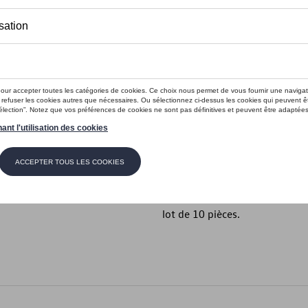
Moins de 5 pcs disponibles.
Contactez vo
Introduction
Porte-clés
Description
Porte-clés métallique de haute 
produits publicitaires. Il est 
lot de 10 pièces.