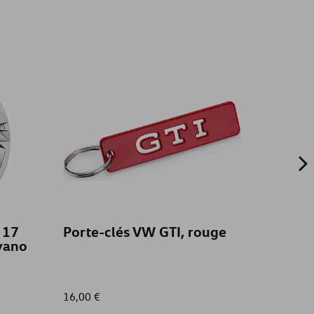
x 17
Porte-clés VW GTI, rouge
Tapis 
lvano
caout
16,00 €
76,00 €