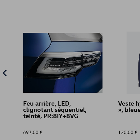
Feu arrière, LED,
Veste h
clignotant séquentiel,
», bleu
teinté, PR:8IY+8VG
697,00 €
120,00 €