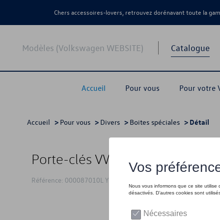
Chers accessoires-lovers, retrouvez dorénavant toute la g
Modèles (Volkswagen WEBSITE)
Catalogue
Accueil
Pour vous
Pour votre
Accueil
>
Pour vous
>
Divers
>
Boites spéciales
> Détail
Porte-clés VW Amarok, argent
Référence: 000087010L YPN