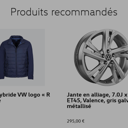
Produits recommandés
ybride VW logo « R
Jante en alliage, 7.0J 
e
ET45, Valence, gris ga
métallisé
295,00 €