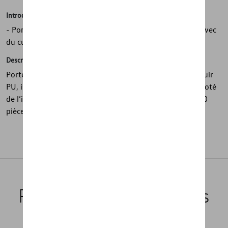
Introduction
- Porte-clés en métal de haute qualité en combinaison avec
du cuir PU
Description
Porte-clés métallique de haute qualité avec finition en cuir
PU, issu de la collection de produits publicitaires. Il est doté
de l’inscription gravée « ID.4 » et disponible par lot de 10
pièces.
Produits recommandés