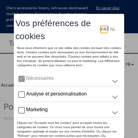
Chers accessoires-lovers, retrouvez dorénavant
En savoir plus
toute la gamme d’accessoires de votre marque
préférée sous forme de catalogue à
commander auprès de votre concessionaire.
Toggle navigation
FR
Accueil
>
Pour vous
>
Divers
>
Boites spéciales
> Détail
Porte-clés VW ID.4, argent
Référence: 000087010CBYPN