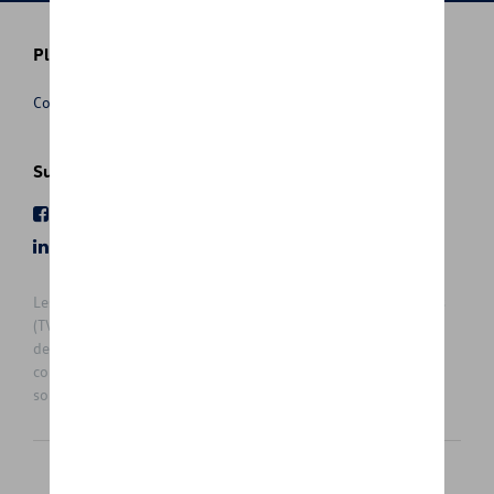
Plus d'informations
Conditions de vente
Suivez nous
Facebook
Youtube
LinkedIn
Instagram
Les prix affichés sur le présent site sont des prix recommandés
(TVAc), hors éventuels frais de montage. Pour connaitre le prix
de vente actuel et les éventuels frais de montage, veuillez
contacter votre concessionnaire/agent. Les prix recommandés
sont sujets à des changements sans préavis.
Français
Nederlands