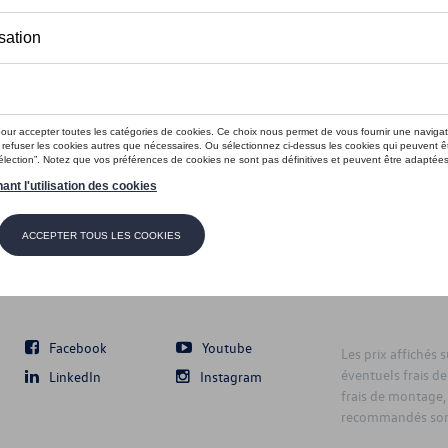
Suivez nous
Facebook
Youtube
Les prix affichés 
éventuels frais de
LinkedIn
Instagram
frais de montage,
recommandés sont