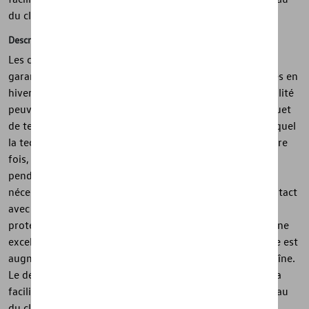
du cliquet.
Description
Les chaînes à neige Volkswagen d'origine Servo SUV
garantissent une adhérence sûre sur les routes enneigées en
hiver. Les chaînes de montage stationnaire de haute qualité
peuvent être montées rapidement et facilement. Le cliquet
de tension automatique de dernière génération, dans lequel
la technologie brevetée Servo est utilisée pour la première
fois, garantit une tension de chaîne précise et uniforme
pendant la conduite. La retension manuelle n'est plus
nécessaire. Toutes les pièces externes qui entrent en contact
avec la roue sont enfermées dans du plastique pour les
protéger. Alors que le maillage serré de la chaîne offre une
excellente adhérence, la durée de vie de la chaîne à neige est
augmentée grâce à la réversibilité des maillons de la chaîne.
Le démontage est à la fois très simple et fluide grâce à la
facilité de déblocage du système de verrouillage au niveau
du cliquet. Inclus : 2 unités, y compris les instructions