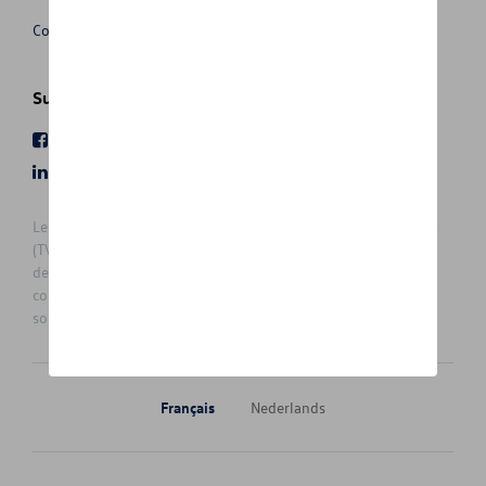
Conditions de vente
Suivez nous
Facebook
Youtube
LinkedIn
Instagram
Les prix affichés sur le présent site sont des prix recommandés
(TVAc), hors éventuels frais de montage. Pour connaitre le prix
de vente actuel et les éventuels frais de montage, veuillez
contacter votre concessionnaire/agent. Les prix recommandés
sont sujets à des changements sans préavis.
Français
Nederlands