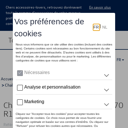
Chers accessoires-lovers, retrouvez dorénavant
En savoir plus
toute la gamme d’accessoires de votre marque
préférée sous forme de catalogue à
commander auprès de votre concessionaire.
Toggle navigation
FR
Accueil
>
Catalogue Volkswagen
>
Jantes et roues
>
Chaînes à neige et chausettes à neige
> Détail
Chaîne à neige, VUS servo, 235/70
R17
Référence: 000091387BB