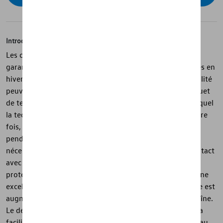
Introduction
Les chaînes à neige Volkswagen d'origine Servo SUV
garantissent une adhérence sûre sur les routes enneigées en
hiver. Les chaînes de montage stationnaire de haute qualité
peuvent être montées rapidement et facilement. Le cliquet
de tension automatique de dernière génération, dans lequel
la technologie brevetée Servo est utilisée pour la première
fois, garantit une tension de chaîne précise et uniforme
pendant la conduite. La retension manuelle n'est plus
nécessaire. Toutes les pièces externes qui entrent en contact
avec la roue sont enfermées dans du plastique pour les
protéger. Alors que le maillage serré de la chaîne offre une
excellente adhérence, la durée de vie de la chaîne à neige est
augmentée grâce à la réversibilité des maillons de la chaîne.
Le démontage est à la fois très simple et fluide grâce à la
facilité de déblocage du système de verrouillage au niveau