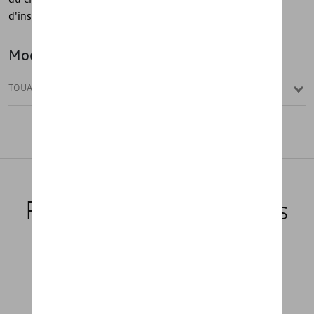
d'installation et le sac de rangement.
Modèle(s)
TOUAREG
Produits recommandés