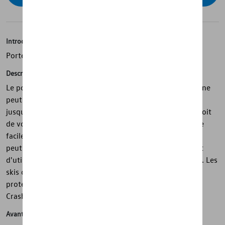
Introduction
Porte-skis et snowboard
Description
Le porte-skis et snowboards de base Volkswagen d'origine
peut transporter confortablement et en toute sécurité
jusqu'à 6 paires de skis ou jusqu'à 4 snowboards sur le toit
de votre véhicule. Le porte-skis et snowboards se monte
facilement sur la galerie de toit (fixation rainure en T) et
peut être verrouillé. Le bouton d'ouverture large permet
d'utiliser le porte-skis même avec des gants de ski épais. Les
skis ou snowboards sont calés entre deux profilés de
protection en caoutchouc. Le porte-bébé est testé City
Crash.
Avantages