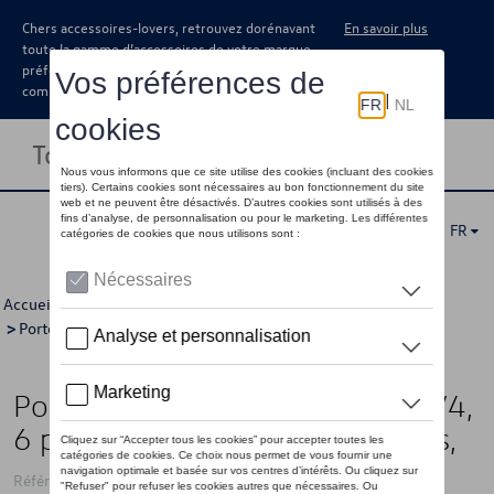
Chers accessoires-lovers, retrouvez dorénavant
En savoir plus
toute la gamme d’accessoires de votre marque
préférée sous forme de catalogue à
commander auprès de votre concessionaire.
Toggle navigation
FR
Accueil
>
Catalogue Volkswagen
>
Transport
>
Porte-tout
>
Porte-ski
> Détail
Porte-skis et snowboard Basic 6/4,
6 paires de skis ou 4 snowboards,
Référence: 000071129N