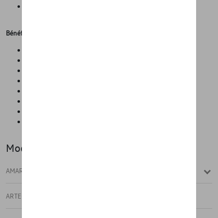
Une façon simple et efficace de transporter les skis et les
snowboards. Et la sécurité est garantie.
Bénéfices
Matériau robuste et solide
S'adapte à tous les types de ski/snowboard
S'adapte bien
Protection contre le vol grâce à une serrure
N'obstrue pas la vue du conducteur
Conserve la pleine capacité du coffre
Conserve l'accès au coffre
Attelage non nécessaire
Modèle(s)
AMAROK
ARTEON