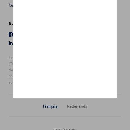
Conditions de vente
ID.7 TOURER
Suivez nous
JETTA
Facebook
Youtube
LinkedIn
Instagram
MULTIVAN
Les prix affichés sur le présent site sont des prix recommandés
NEW AMAROK
(TVAc), hors éventuels frais de montage. Pour connaitre le prix
de vente actuel et les éventuels frais de montage, veuillez
NEW ARTEON
contacter votre concessionnaire/agent. Les prix recommandés
sont sujets à des changements sans préavis.
NEW ARTEON SHOOTING BRAKE
NEW CADDY CARGO
Français
Nederlands
NEW GOLF
Cookie Policy