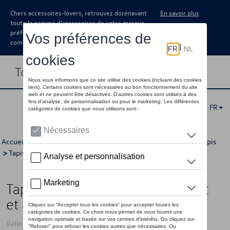
Chers accessoires-lovers, retrouvez dorénavant
En savoir plus
toute la gamme d’accessoires de votre marque
préférée sous forme de catalogue à
commander auprès de votre concessionaire.
Toggle navigation
FR
Accueil
>
Catalogue Volkswagen
>
Confort et protection
>
Tapis
>
Tapis en caoutchouc
> Détail
Tapis de sol toutes saisons, Avant
et arrière, pas pour hybride léger
Référence: 5H9061500 82V