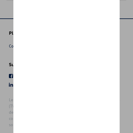
Plus d'informations
Conditions de vente
Suivez nous
Facebook
Youtube
LinkedIn
Instagram
Les prix affichés sur le présent site sont des prix recommandés
(TVAc), hors éventuels frais de montage. Pour connaitre le prix
de vente actuel et les éventuels frais de montage, veuillez
contacter votre concessionnaire/agent. Les prix recommandés
sont sujets à des changements sans préavis.