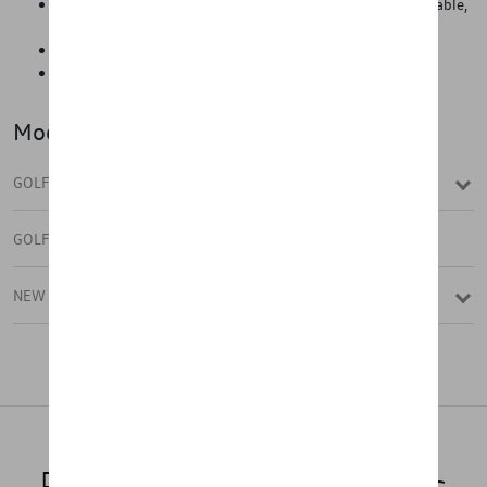
Protection contre les salissures telles que la poussière, le sable,
le gravier, la boue, l'eau, la neige, etc.
Facile à poser et à retirer de l'intérieur du véhicule
Pratique pour l'automne et l'hiver
Modèle(s)
GOLF VARIANT
GOLF VARIANT (UNIQUEMENT DE ST
NEW GOLF VARIANT
Produits recommandés