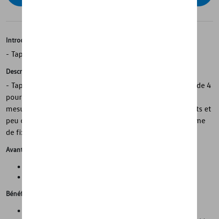
Introduction
- Tapis de sol toutes saisons Volkswagen d'origine
Description
- Tapis de sol toutes saisons Volkswagen d'origine - Jeu de 4
pour l'avant et l'arrière - Avec lettrage du véhicule - Sur
mesure et durables - Durables et lavables - Antidérapants et
peu odorants - 100 % recyclables - Convient pour Système
de fixation Volkswagen
Avantages
Propreté et protection de l'état d'origine de la voiture
Gain de temps lors du nettoyage de la voiture
Bénéfices
Tapis en caoutchouc de haute qualité