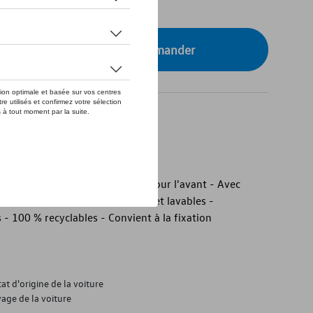
tre concessionnaire pour commander
Volkswagen d'origine
Volkswagen d'origine - Jeu de 2 pour l'avant - Avec
ur mesure et durables - Durables et lavables -
- 100 % recyclables - Convient à la fixation
at d'origine de la voiture
age de la voiture