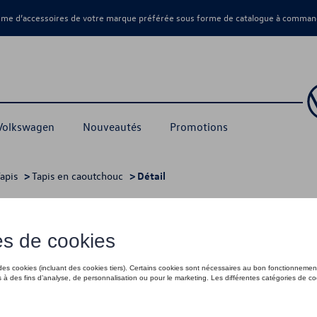
amme d’accessoires de votre marque préférée sous forme de catalogue à command
 Volkswagen
Nouveautés
Promotions
apis
>
Tapis en caoutchouc
> Détail
t, pas pour hybride léger, noir titane
65,00 €