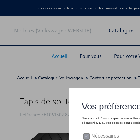
Chers accessoires-lovers, retrouvez dorénavant toute la g
Modèles (Volkswagen WEBSITE)
Catalogue
Accueil
Pour vous
Pour votre
Accueil
>
Catalogue Volkswagen
>
Confort et protection
>
T
Tapis de sol toutes saisons, Avan
Référence: 5H1061502 82V