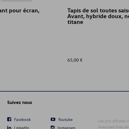
nt pour écran,
Tapis de sol toutes sais
Avant, hybride doux, n
titane
65,00 €
Suivez nous
Facebook
Youtube
Les prix affichés 
éventuels frais de
LinkedIn
Instagram