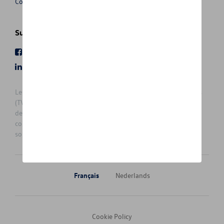
Conditions de vente
Suivez nous
Facebook
Youtube
LinkedIn
Instagram
Les prix affichés sur le présent site sont des prix recommandés
(TVAc), hors éventuels frais de montage. Pour connaitre le prix
de vente actuel et les éventuels frais de montage, veuillez
contacter votre concessionnaire/agent. Les prix recommandés
sont sujets à des changements sans préavis.
Français
Nederlands
Cookie Policy