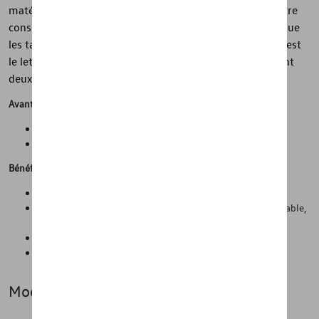
matériau permet aux véritables tapis toutes saisons d'être
considérablement plus légers et d'avoir moins d'odeur que
les tapis conventionnels. Un point fort visuel particulier est
le lettrage intégré du véhicule. Chaque ensemble contient
deux tapis pour les pieds avant.
Avantages
Propreté et protection de l'état d'origine de la voiture
Gain de temps lors du nettoyage de la voiture
Bénéfices
Tapis en caoutchouc de haute qualité
Protection contre les salissures telles que la poussière, le sable,
le gravier, la boue, l'eau, la neige, etc.
Facile à poser et à retirer de l'intérieur du véhicule
Pratique pour l'automne et l'hiver
Modèle(s)