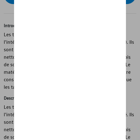
Introduction
Les tapis toutes saisons Volkswagen d'origine protègent
l'intérieur de votre véhicule contre la saleté et l'humidité. Ils
sont conçus pour s'adapter parfaitement, sont faciles à
nettoyer et ont un dessous antidérapant. De plus, les tapis
de sol sont 100% recyclables, très robustes et durables. Le
matériau permet aux véritables tapis toutes saisons d'être
considérablement plus légers et d'avoir moins d'odeur que
les tapis conventionnels.
Description
Les tapis toutes saisons Volkswagen d'origine protègent
l'intérieur de votre véhicule contre la saleté et l'humidité. Ils
sont conçus pour s'adapter parfaitement, sont faciles à
nettoyer et ont un dessous antidérapant. De plus, les tapis
de sol sont 100% recyclables, très robustes et durables. Le