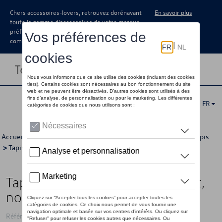
Chers accessoires-lovers, retrouvez dorénavant
En savoir plus
toute la gamme d’accessoires de votre marque
préférée sous forme de catalogue à
commander auprès de votre concessionaire.
Toggle navigation
FR
Accueil
>
Catalogue Volkswagen
>
Confort et protection
>
Tapis
>
Tapis en caoutchouc
> Détail
Tapis de sol toutes saisons, avant,
noir titane, conduite à gauche
Référence: 5C1061502C 82V