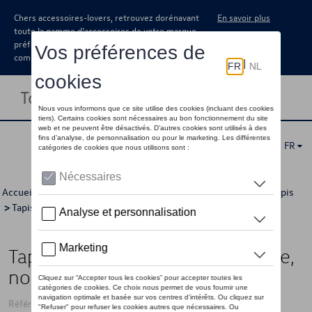
Chers accessoires-lovers, retrouvez dorénavant
En savoir plus
toute la gamme d’accessoires de votre marque
préférée sous forme de catalogue à
commander auprès de votre concessionaire.
Toggle navigation
FR
Accueil
>
Catalogue Volkswagen
>
Confort et protection
>
Tapis
>
Tapis en caoutchouc
> Détail
Tapis de sol toutes saisons, arrière,
noir titane
Référence: 510061512A 82V