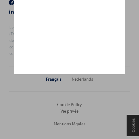
Facebook
Youtube
LinkedIn
Instagram
Les prix affichés sur le présent site sont des prix recommandés
(TVAc), hors éventuels frais de montage. Pour connaitre le prix
de vente actuel et les éventuels frais de montage, veuillez
contacter votre concessionnaire/agent. Les prix recommandés
sont sujets à des changements sans préavis.
Français
Nederlands
Cookie Policy
Vie privée
Cookies
Mentions légales