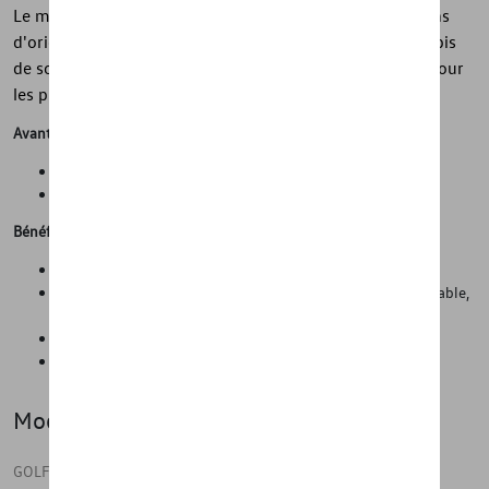
Le matériau utilisé permet aux tapis de sol toutes saisons
d'origine d'être considérablement plus légers que les tapis
de sol standard. Chaque ensemble contient deux tapis pour
les pieds arrière.
Avantages
Propreté et protection de l'état d'origine de la voiture
Gain de temps lors du nettoyage de la voiture
Bénéfices
Tapis en caoutchouc de haute qualité
Protection contre les salissures telles que la poussière, le sable,
le gravier, la boue, l'eau, la neige, etc.
Facile à poser et à retirer de l'intérieur du véhicule
Pratique pour l'automne et l'hiver
Modèle(s)
GOLF SPORTSVAN