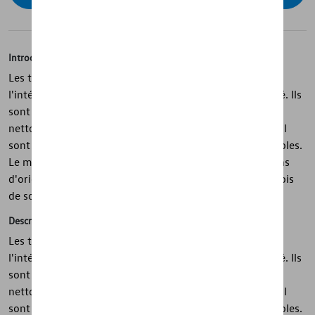
Introduction
Les tapis toutes saisons Volkswagen d'origine protègent
l'intérieur de votre véhicule contre la saleté et l'humidité. Ils
sont conçus pour s'adapter parfaitement, sont faciles à
nettoyer et ont un dessous antidérapant. Les tapis de sol
sont également 100% recyclables, très robustes et durables.
Le matériau utilisé permet aux tapis de sol toutes saisons
d'origine d'être considérablement plus légers que les tapis
de sol standard.
Description
Les tapis toutes saisons Volkswagen d'origine protègent
l'intérieur de votre véhicule contre la saleté et l'humidité. Ils
sont conçus pour s'adapter parfaitement, sont faciles à
nettoyer et ont un dessous antidérapant. Les tapis de sol
sont également 100% recyclables, très robustes et durables.