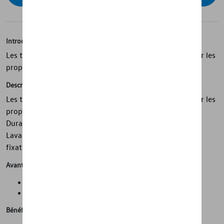
Introduction
Les tapis de sol en caoutchouc "Plus" se caractérisent par les
propriétés de produit suivantes :
Description
Les tapis de sol en caoutchouc "Plus" se caractérisent par les
propriétés de produit suivantes : - Ajustement précis -
Durable et résistant aux intempéries - Antidérapant -
Lavable et facile à nettoyer - Convient au système de
fixation Volkswagen - Résistant aux flammes
Avantages
Propreté et protection de l'état d'origine de la voiture
Gain de temps lors du nettoyage de la voiture
Bénéfices