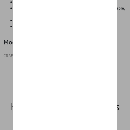
Tapis en caoutchouc de haute qualité
Protection contre les salissures telles que la poussière, le sable,
le gravier, la boue, l'eau, la neige, etc.
Facile à poser et à retirer de l'intérieur du véhicule
Pratique pour l'automne et l'hiver
Modèle(s)
CRAFTER
Produits recommandés