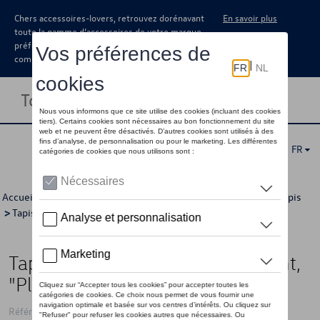
Chers accessoires-lovers, retrouvez dorénavant
En savoir plus
toute la gamme d’accessoires de votre marque
préférée sous forme de catalogue à
commander auprès de votre concessionaire.
Toggle navigation
FR
Accueil
>
Catalogue Volkswagen
>
Confort et protection
>
Tapis
>
Tapis en caoutchouc
> Détail
Tapis de sol en caoutchouc, Avant,
"Plus", Noir, conduite à gauche
Référence: 2E1061550 041