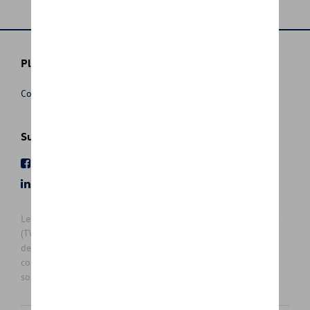
Plus d'informations
Conditions de vente
Suivez nous
Facebook
Youtube
LinkedIn
Instagram
Les prix affichés sur le présent site sont des prix recommandés
(TVAc), hors éventuels frais de montage. Pour connaitre le prix
de vente actuel et les éventuels frais de montage, veuillez
contacter votre concessionnaire/agent. Les prix recommandés
sont sujets à des changements sans préavis.