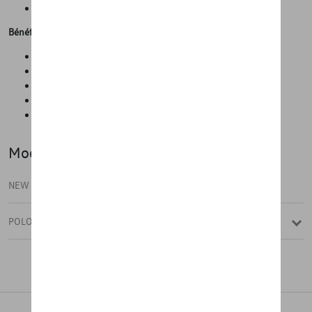
Extension de l'espace du coffre"
Bénéfices
Confort de voyage amélioré
Installation facile
Pas besoin de louer des skis ou des snowboards
Peut être utilisé pour plusieurs accessoires
Montage facile
Modèle(s)
NEW POLO
POLO