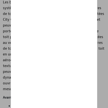
Les barres de toit Volkswagen d'origine constituent le
système de base idéal pour tous les accessoires. Les barres
de toit profilées en aluminium aérodynamiques sont testées
City Crash Plus selon les normes strictes de Volkswagen et
peuvent accueillir par exemple une planche de surf, des
porte-vélos, des skis et des snowboards ou les coffres de
toit pratiques. Les barres de toit sont précisément adaptées
au véhicule et sont entièrement pré-assemblées. Les barres
de toit peuvent être fixées de manière sûre et précise au toit
en un rien de temps et sans aucun outil. Le profil
aérodynamique facile à installer présente une surface
texturée et minimise le bruit du vent. Les barres de toit
peuvent être verrouillées pour éviter le vol. Une clé
dynamométrique est incluse. Veuillez noter que le toit
ouvrant panoramique ne peut être utilisé que dans une
mesure limitée lorsque les barres de toit sont montées.
Avantages
"Espace de transport maximal