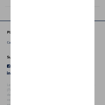
Plus d'informations
Conditions de vente
Suivez nous
Facebook
Youtube
LinkedIn
Instagram
Les prix affichés sur le présent site sont des prix recommandés
(TVAc), hors éventuels frais de montage. Pour connaitre le prix
de vente actuel et les éventuels frais de montage, veuillez
contacter votre concessionnaire/agent. Les prix recommandés
sont sujets à des changements sans préavis.