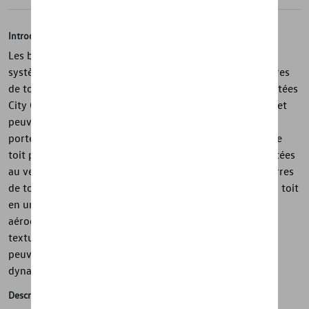
Introduction
Les barres de toit Volkswagen d'origine constituent le
système de base idéal pour tous les accessoires. Les barres
de toit profilées en aluminium aérodynamiques sont testées
City Crash Plus selon les normes strictes de Volkswagen et
peuvent accueillir par exemple une planche de surf, des
porte-vélos, des skis et des snowboards ou les coffres de
toit pratiques. Les barres de toit sont précisément adaptées
au véhicule et sont entièrement pré-assemblées. Les barres
de toit peuvent être fixées de manière sûre et précise au toit
en un rien de temps et sans aucun outil. Le profil
aérodynamique facile à installer présente une surface
texturée et minimise le bruit du vent. Les barres de toit
peuvent être verrouillées pour éviter le vol. Une clé
dynamométrique est incluse.
Description