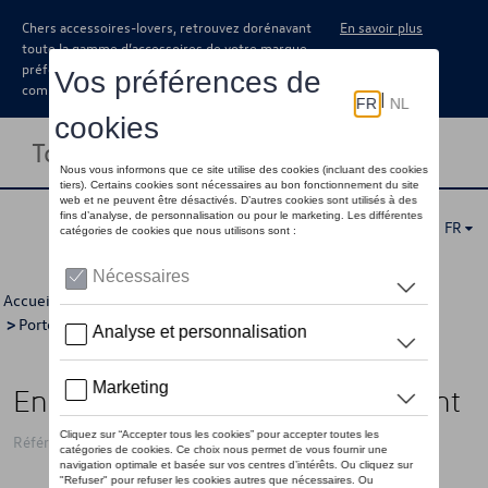
Chers accessoires-lovers, retrouvez dorénavant
En savoir plus
toute la gamme d’accessoires de votre marque
préférée sous forme de catalogue à
commander auprès de votre concessionaire.
Toggle navigation
FR
Accueil
>
Catalogue Volkswagen
>
Transport
>
Porte-tout
>
Porte-tout
> Détail
Ensemble de barres de toit, argent
Référence: 2G0071126