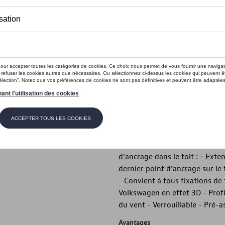
Moins de 5 pcs disponibles.
Contactez vo
Introduction
Barres de toit Volkswagen d'o
points d'ancrage dans le toit :
Description
Barres de toit Volkswagen d'o
d'ancrage dans le toit : - Exte
dernier point d'ancrage sur le
- Convient à tous fixations d
Volkswagen en effet 3D - Profi
du vent - Verrouillable - Pré
Avantages