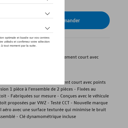
tre concessionnaire pour commander
rigine pour les modèles à empattement court avec
rigine pour modèles à empattement court avec points
nsion 1 pièce à l'ensemble de 2 pièces - Fixées au
 toit - Fabriquées sur mesure - Conçues avec le véhicule
e toit proposées par VWZ - Testé CCT - Nouvelle marque
l aéro avec une surface texturée qui minimise le bruit
-assemblé - Clé dynamométrique incluse