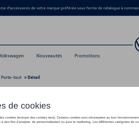
amme d’accessoires de votre marque préférée sous forme de catalogue à command
 Volkswagen
Nouveautés
Promotions
>
Porte-tout
> Détail
nt, barre de toit simple pour expansion
365,00 €