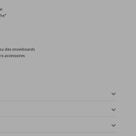
al
fre"
s ou des snowboards
urs accessoires