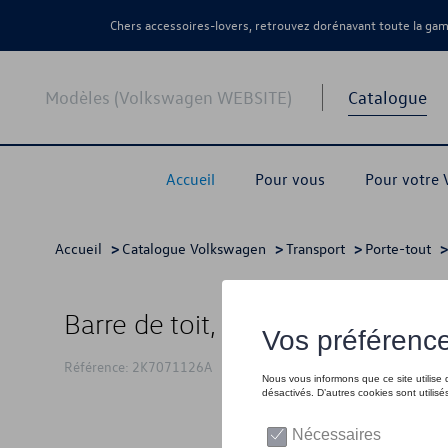
Chers accessoires-lovers, retrouvez dorénavant toute la g
Modèles (Volkswagen WEBSITE)
Catalogue
Accueil
Pour vous
Pour votre
Accueil
>
Catalogue Volkswagen
>
Transport
>
Porte-tout
Barre de toit, Rainure en T, arge
Référence: 2K7071126A