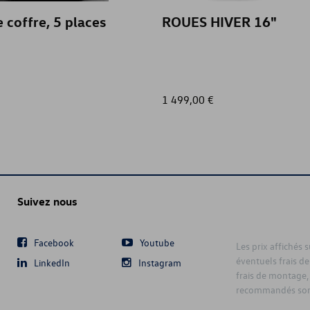
e coffre, 5 places
ROUES HIVER 16"
1 499,00 €
Suivez nous
Facebook
Youtube
Les prix affichés 
éventuels frais de
LinkedIn
Instagram
frais de montage,
recommandés sont