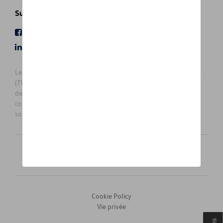
Suivez nous
Facebook
Youtube
LinkedIn
Instagram
Les prix affichés sur le présent site sont des prix recommandés
(TVAc), hors éventuels frais de montage. Pour connaitre le prix
de vente actuel et les éventuels frais de montage, veuillez
contacter votre concessionnaire/agent. Les prix recommandés
sont sujets à des changements sans préavis.
Français
Nederlands
Cookie Policy
Vie privée