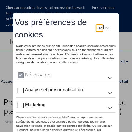
Chers accessoires-lovers, retrouvez dorénavant
En savoir plus
toute la gamme d’accessoires de votre marque
préférée sous forme de catalogue à
commander auprès de votre concessionaire.
Toggle navigation
FR
Accueil
>
Catalogue Volkswagen
>
Packs
>
Comfort Pack
> Détail
Protection Pack Up (véhicules avec
plancher de chargement variable)
Référence: BUNPRTVWUP1