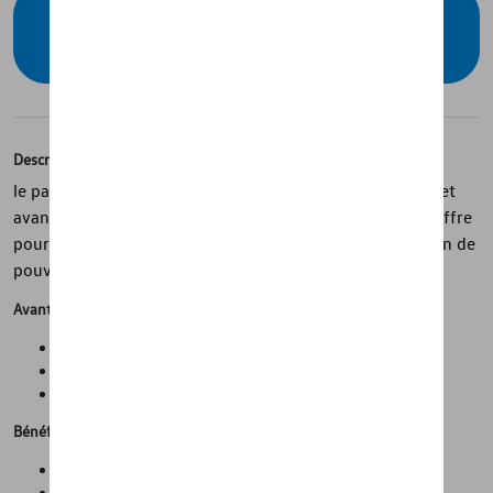
Contactez votre concessionnaire pour
commander
Description
le pack de protection contient les éléments suivants: - Set
avant/arrière de tapis de sol en caoutchouc - Tapis de coffre
pour protéger votre coffre de la saleté - Boite pliable afin de
pouvoir ranger vos affaires dans le coffre
Avantages
Montage facile
Protection contre la saleté
Matériaux de haute qualité
Bénéfices
Remises intéressantes
Prix avantageux