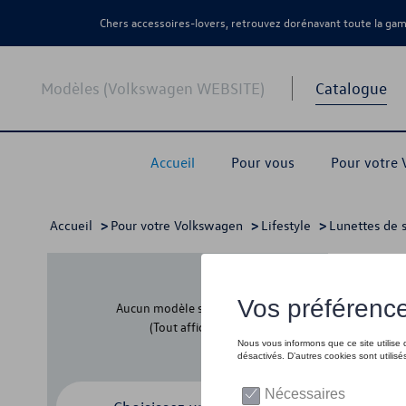
Chers accessoires-lovers, retrouvez dorénavant toute la g
Modèles (Volkswagen WEBSITE)
Catalogue
Accueil
Pour vous
Pour votre
Accueil
>
Pour votre Volkswagen
>
Lifestyle
>
Lunettes de s
Dam
Aucun modèle sélectionné
(Tout afficher)