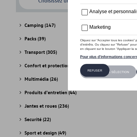
Choisissez un modèle
Camping
(147)
Packs
(39)
Transport
(305)
Confort et protection
(841)
Multimédia
(26)
Produits d'entretien
(44)
Jantes et roues
(236)
Securité
(22)
Sport et design
(49)