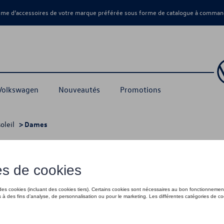
amme d’accessoires de votre marque préférée sous forme de catalogue à command
 Volkswagen
Nouveautés
Promotions
oleil
> Dames
es