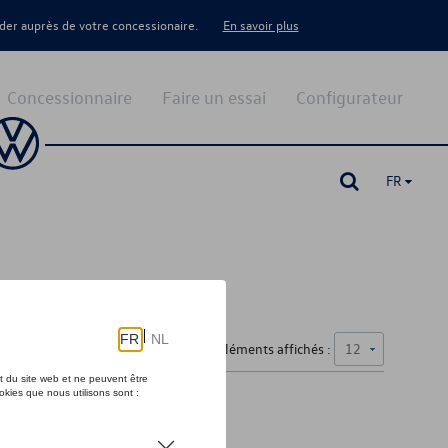
er auprès de votre concessionaire.
En savoir plus
Concessionnaire
Faire un essai
Configurateur
FR
Nombre d'éléments affichés :