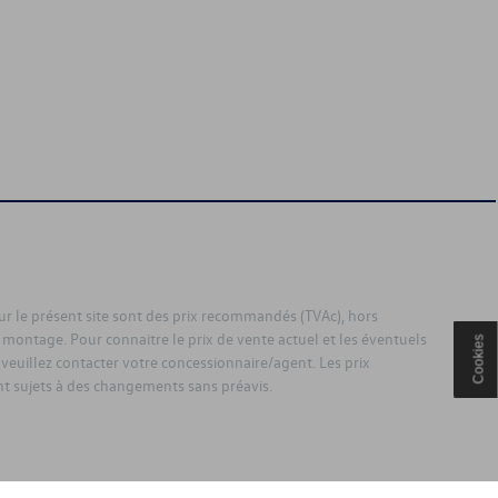
sur le présent site sont des prix recommandés (TVAc), hors
 montage. Pour connaitre le prix de vente actuel et les éventuels
Cookies
 veuillez contacter votre concessionnaire/agent. Les prix
 sujets à des changements sans préavis.