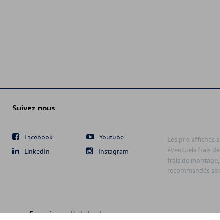
Suivez nous
Facebook
Youtube
Les prix affichés 
éventuels frais de
LinkedIn
Instagram
frais de montage,
recommandés sont
Français
Nederlands