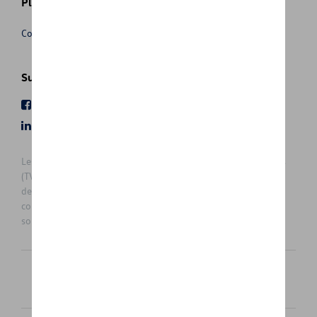
Plus d'informations
Conditions de vente
Suivez nous
Facebook
Youtube
LinkedIn
Instagram
Les prix affichés sur le présent site sont des prix recommandés
(TVAc), hors éventuels frais de montage. Pour connaitre le prix
de vente actuel et les éventuels frais de montage, veuillez
contacter votre concessionnaire/agent. Les prix recommandés
sont sujets à des changements sans préavis.
Français
Nederlands