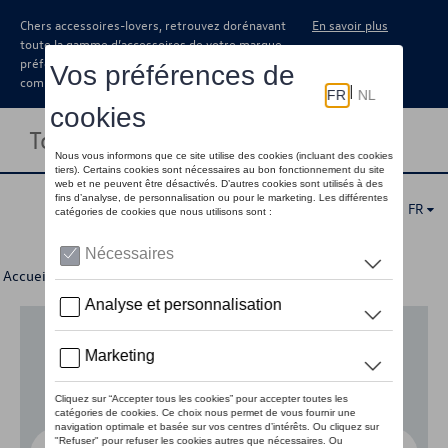
Chers accessoires-lovers, retrouvez dorénavant
En savoir plus
toute la gamme d’accessoires de votre marque
préférée sous forme de catalogue à
commander auprès de votre concessionaire.
Toggle navigation
FR
Accueil
>
Pour votre Volkswagen
>
Lifestyle
> Montres
Aucun modèle sélectionné (Tout afficher)