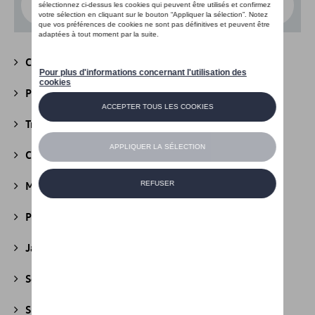
Choisissez un modèle
Camping
(147)
Packs
(39)
Transport
(305)
Confort et protection
(841)
Multimédia
(26)
Produits d'entretien
(44)
Jantes et roues
(236)
Securité
(22)
Sport et design
(49)