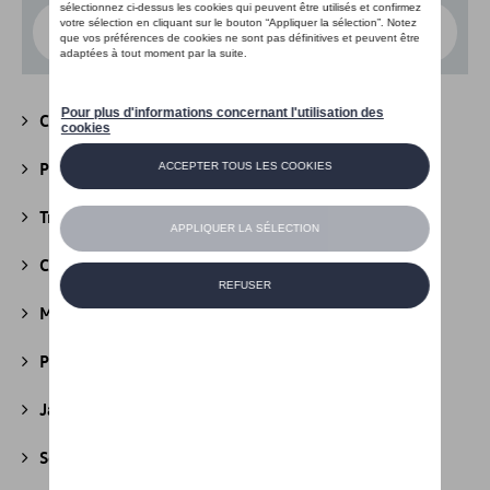
Choisissez un modèle
Camping
(147)
Packs
(39)
Transport
(305)
Confort et protection
(841)
Multimédia
(26)
Produits d'entretien
(44)
Jantes et roues
(236)
Securité
(22)