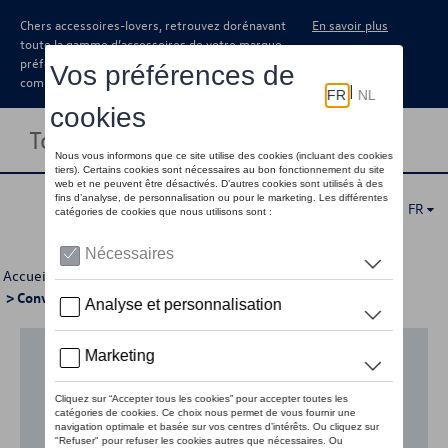
Chers accessoires-lovers, retrouvez dorénavant
En savoir plus
toute la gamme d’accessoires de votre marque
préférée sous forme de catalogue à
commander auprès de votre concessionaire.
Toggle navigation
FR
Accueil
>
Pour votre Volkswagen
>
Accessoires divers
> Convertisseurs de tension
Aucun modèle sélectionné (Tout afficher)