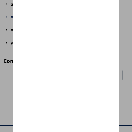
Sport et design
(49)
Accessoires divers
(43)
Accessoires pour véhicules électriques
(7)
Produits d'atelier
(2)
Convertisseurs de tension
Nombre d'éléments affichés :