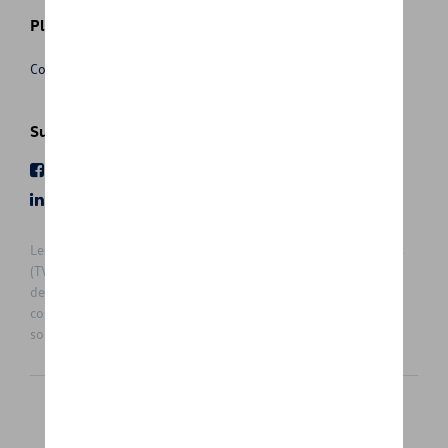
Plus d'informations
Conditions de vente
Suivez nous
Facebook
Youtube
LinkedIn
Instagram
Les prix affichés sur le présent site sont des prix recommandés
(TVAc), hors éventuels frais de montage. Pour connaitre le prix
de vente actuel et les éventuels frais de montage, veuillez
contacter votre concessionnaire/agent. Les prix recommandés
sont sujets à des changements sans préavis.
Français
Nederlands