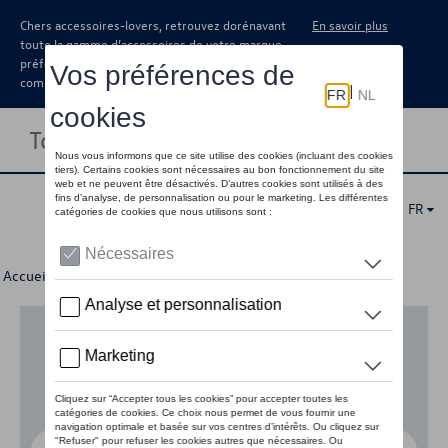
Chers accessoires-lovers, retrouvez dorénavant
En savoir plus
toute la gamme d’accessoires de votre marque
préférée sous forme de catalogue à
commander auprès de votre concessionaire.
Toggle navigation
FR
Accueil
>
Pour votre Volkswagen
>
Lifestyle
> Divers
Aucun modèle sélectionné (Tout afficher)