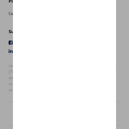
Plus d'informations
Conditions de vente
Suivez nous
Facebook
Youtube
LinkedIn
Instagram
Les prix affichés sur le présent site sont des prix recommandés
(TVAc), hors éventuels frais de montage. Pour connaitre le prix
de vente actuel et les éventuels frais de montage, veuillez
contacter votre concessionnaire/agent. Les prix recommandés
sont sujets à des changements sans préavis.
Français
Nederlands