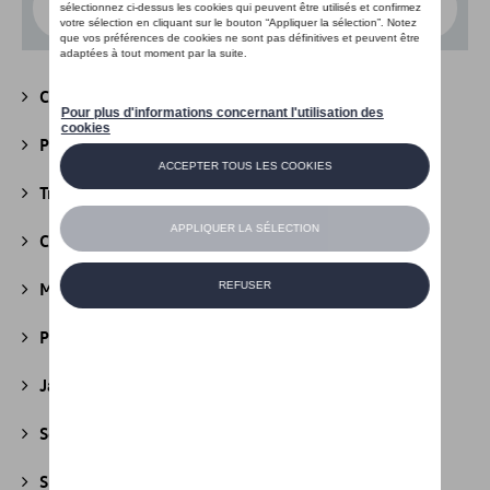
Choisissez un modèle
Camping
(147)
Packs
(39)
Transport
(305)
Confort et protection
(841)
Multimédia
(26)
Produits d'entretien
(44)
Jantes et roues
(236)
Securité
(22)
Sport et design
(49)