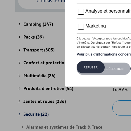
Choisissez un modèle
Camping
(147)
Packs
(39)
Transport
(305)
Confort et protection
(841)
Voyant d
Multimédia
(26)
Référenc
Produits d'entretien
(44)
16,99 €
Jantes et roues
(236)
Securité
(22)
Alarmes et systèmes de Track & Trace