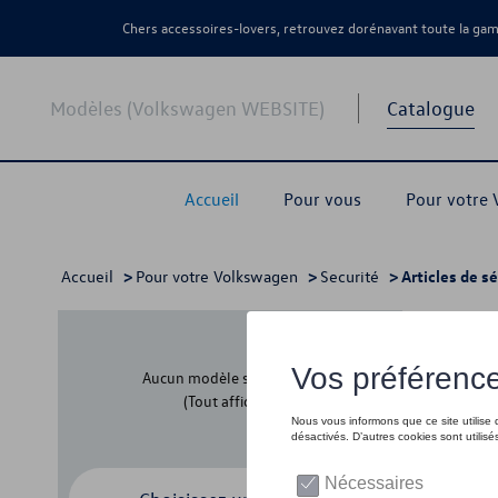
Chers accessoires-lovers, retrouvez dorénavant toute la g
Modèles (Volkswagen WEBSITE)
Catalogue
Accueil
Pour vous
Pour votre
Accueil
>
Pour votre Volkswagen
>
Securité
> Articles de s
Artic
Aucun modèle sélectionné
(Tout afficher)