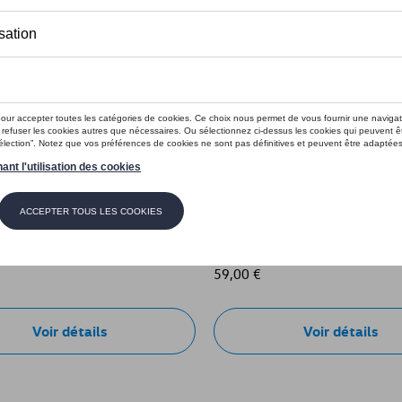
Voyant d'avertissement V16
'avertissement V16
carte SIM
e: BMCLAMV16001
Référence: BMCLAMV16002
59,00 €
Voir détails
Voir détails