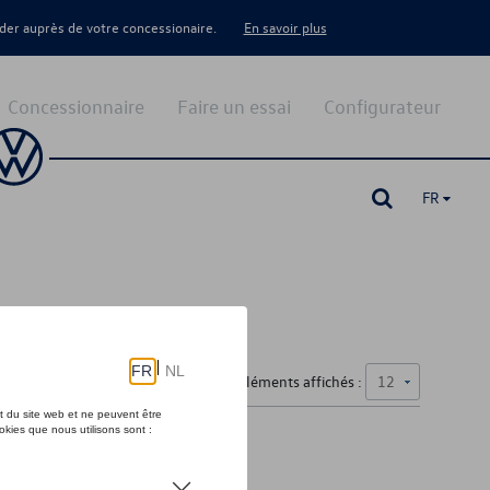
er auprès de votre concessionaire.
En savoir plus
Concessionnaire
Faire un essai
Configurateur
FR
Nombre d'éléments affichés :