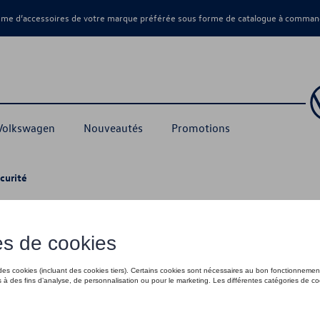
amme d’accessoires de votre marque préférée sous forme de catalogue à command
 Volkswagen
Nouveautés
Promotions
écurité
les de sécurité