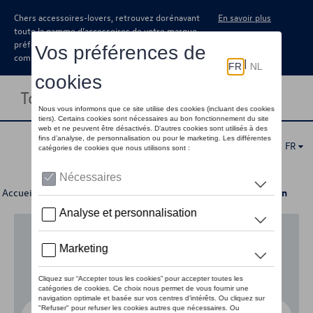
Chers accessoires-lovers, retrouvez dorénavant
En savoir plus
toute la gamme d’accessoires de votre marque
préférée sous forme de catalogue à
commander auprès de votre concessionaire.
Toggle navigation
FR
Accueil
>
Pour votre Volkswagen
>
Lifestyle
> Peaq Collection
Aucun modèle sélectionné (Tout afficher)