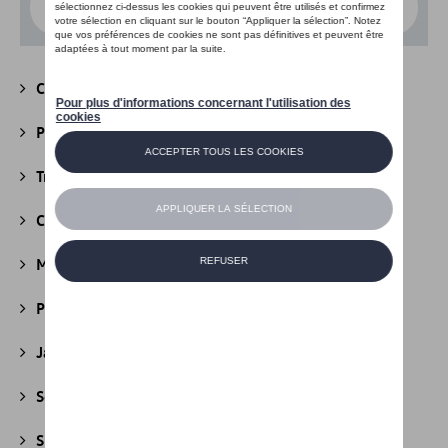
Choisissez un modèle
Camping
(147)
Packs
(39)
Transport
(305)
Confort et protection
(841)
Multimédia
(26)
Produits d'entretien
(44)
Jantes et roues
(236)
Securité
(22)
Sport et design
(49)