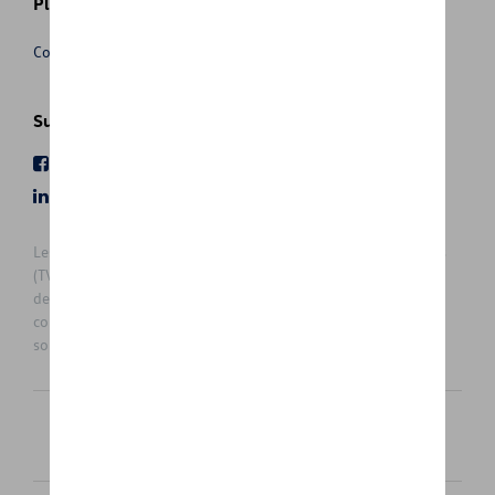
Plus d'informations
Conditions de vente
Suivez nous
Facebook
Youtube
LinkedIn
Instagram
Les prix affichés sur le présent site sont des prix recommandés
(TVAc), hors éventuels frais de montage. Pour connaitre le prix
de vente actuel et les éventuels frais de montage, veuillez
contacter votre concessionnaire/agent. Les prix recommandés
sont sujets à des changements sans préavis.
Français
Nederlands