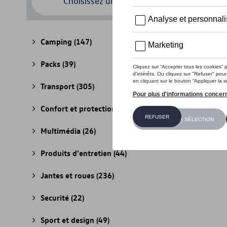
Choisissez un modèle
Camping
(147)
Packs
(39)
Transport
(305)
Confort et protection
(841)
Multimédia
(26)
Produits d'entretien
(44)
Jantes et roues
(236)
Securité
(22)
Sport et design
(49)