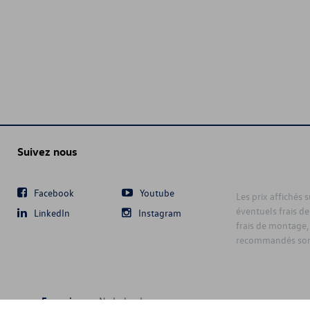
Suivez nous
Facebook
Youtube
Les prix affichés 
éventuels frais de
LinkedIn
Instagram
frais de montage,
recommandés sont
Français
Nederlands