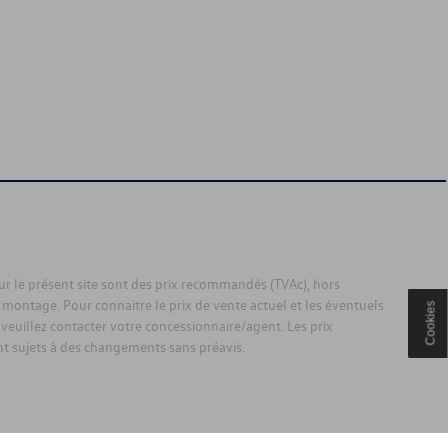
sur le présent site sont des prix recommandés (TVAc), hors
 montage. Pour connaitre le prix de vente actuel et les éventuels
Cookies
 veuillez contacter votre concessionnaire/agent. Les prix
 sujets à des changements sans préavis.