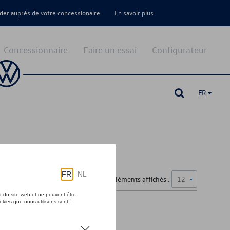
er auprès de votre concessionaire.
En savoir plus
Concessionnaire
Faire un essai
Configurateur
FR
Nombre d'éléments affichés :