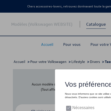
Chers accessoires-lovers, retrouvez dorénavant toute la g
Modèles (Volkswagen WEBSITE)
Catalogue
Accueil
Pour vous
Pour votre
Accueil
>
Pour votre Volkswagen
>
Lifestyle
>
Divers
> Tas
Tass
Aucun modèle sélectionné
(Tout afficher)