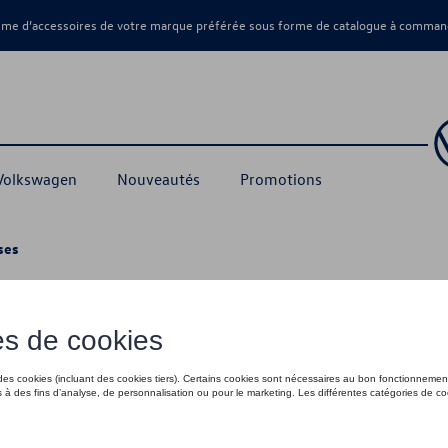
amme d’accessoires de votre marque préférée sous forme de catalogue à command
 Volkswagen
Nouveautés
Promotions
ses
es