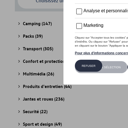
Choisissez un modèle
Camping
(147)
Packs
(39)
Transport
(305)
Confort et protection
(841)
Multimédia
(26)
Produits d'entretien
(44)
Jantes et roues
(236)
Securité
(22)
Sport et design
(49)