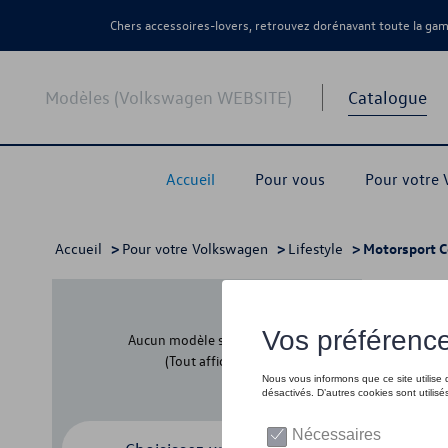
Chers accessoires-lovers, retrouvez dorénavant toute la g
Modèles (Volkswagen WEBSITE)
Catalogue
Accueil
Pour vous
Pour votre
Accueil
>
Pour votre Volkswagen
>
Lifestyle
> Motorsport C
Moto
Aucun modèle sélectionné
(Tout afficher)