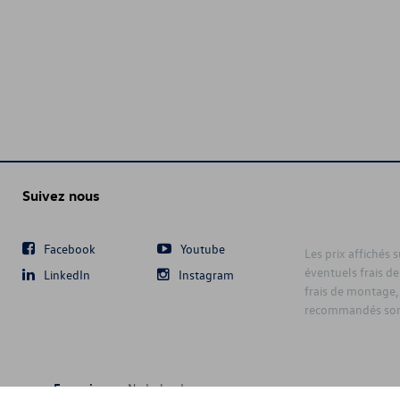
Suivez nous
Facebook
Youtube
Les prix affichés 
éventuels frais de
LinkedIn
Instagram
frais de montage,
recommandés sont
Français
Nederlands