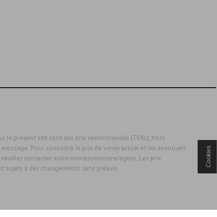
sur le présent site sont des prix recommandés (TVAc), hors
 montage. Pour connaitre le prix de vente actuel et les éventuels
Cookies
 veuillez contacter votre concessionnaire/agent. Les prix
 sujets à des changements sans préavis.