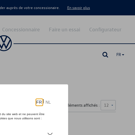
er auprès de votre concessionaire.
En savoir plus
Concessionnaire
Faire un essai
Configurateur
FR
Nombre d'éléments affichés :