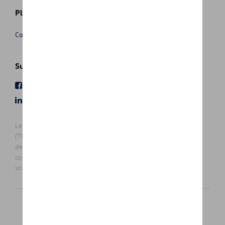
Plus d'informations
Conditions de vente
Suivez nous
Facebook
Youtube
LinkedIn
Instagram
Les prix affichés sur le présent site sont des prix recommandés
(TVAc), hors éventuels frais de montage. Pour connaitre le prix
de vente actuel et les éventuels frais de montage, veuillez
contacter votre concessionnaire/agent. Les prix recommandés
sont sujets à des changements sans préavis.
Français
Nederlands