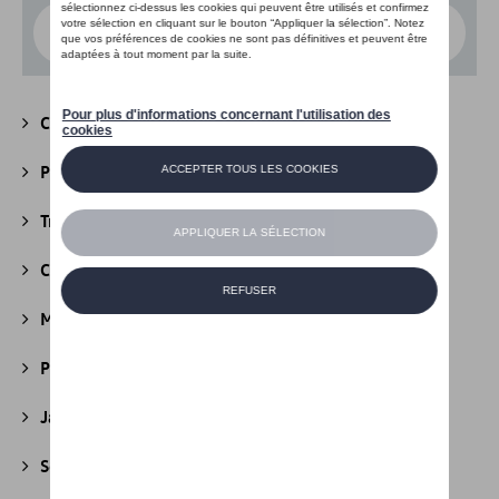
Choisissez un modèle
Camping
(147)
Packs
(39)
Transport
(305)
Confort et protection
(841)
Multimédia
(26)
Produits d'entretien
(44)
Jantes et roues
(236)
Securité
(22)