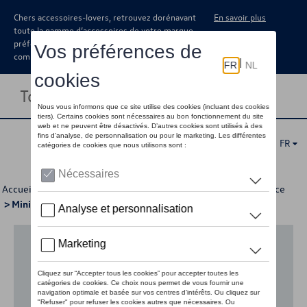
Chers accessoires-lovers, retrouvez dorénavant
En savoir plus
toute la gamme d’accessoires de votre marque
préférée sous forme de catalogue à
commander auprès de votre concessionaire.
Toggle navigation
FR
Accueil
>
Pour votre Volkswagen
>
Lifestyle
>
Dernière chance
> Miniatures
Aucun modèle sélectionné (Tout afficher)