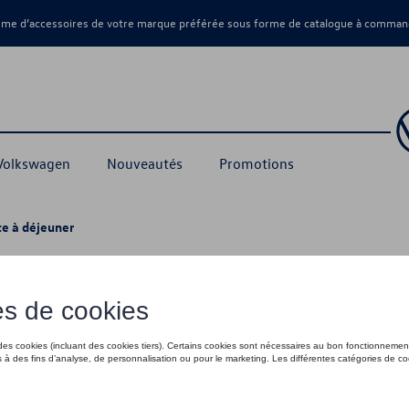
amme d’accessoires de votre marque préférée sous forme de catalogue à command
 Volkswagen
Nouveautés
Promotions
te à déjeuner
e à déjeuner