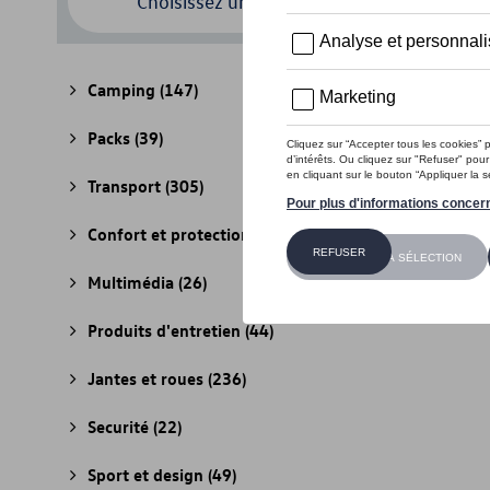
Choisissez un modèle
Camping
(147)
Packs
(39)
Transport
(305)
Confort et protection
(841)
Multimédia
(26)
Produits d'entretien
(44)
Jantes et roues
(236)
Securité
(22)
Sport et design
(49)