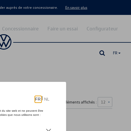
er auprès de votre concessionaire.
En savoir plus
Concessionnaire
Faire un essai
Configurateur
FR
Nombre d'éléments affichés :