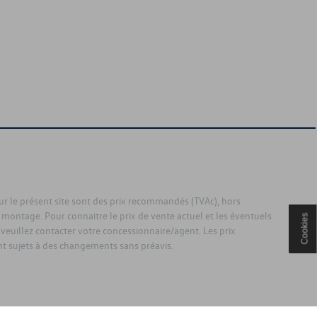
sur le présent site sont des prix recommandés (TVAc), hors
 montage. Pour connaitre le prix de vente actuel et les éventuels
Cookies
 veuillez contacter votre concessionnaire/agent. Les prix
 sujets à des changements sans préavis.