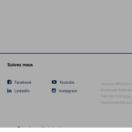
Suivez nous
Facebook
Youtube
Les prix affichés 
éventuels frais de
LinkedIn
Instagram
frais de montage,
recommandés sont
Français
Nederlands