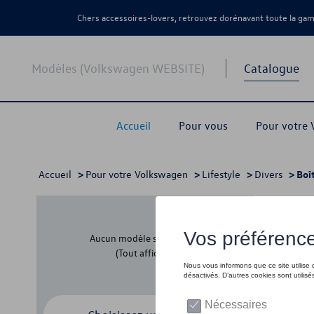
Chers accessoires-lovers, retrouvez dorénavant toute la g
Modèles (Volkswagen WEBSITE)
Catalogue
Accueil
Pour vous
Pour votre
Accueil
>
Pour votre Volkswagen
>
Lifestyle
>
Divers
> Boî
Boît
Aucun modèle sélectionné
(Tout afficher)