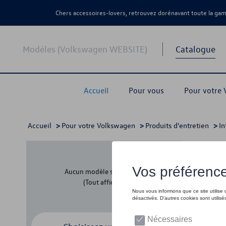
Chers accessoires-lovers, retrouvez dorénavant toute la g
Modèles (Volkswagen WEBSITE)
Catalogue
Accueil
Pour vous
Pour votre
Accueil
>
Pour votre Volkswagen
>
Produits d'entretien
>
In
Kits
Aucun modèle sélectionné
(Tout afficher)