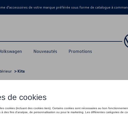
amme d’accessoires de votre marque préférée sous forme de catalogue à command
 Volkswagen
Nouveautés
Promotions
térieur
> Kits