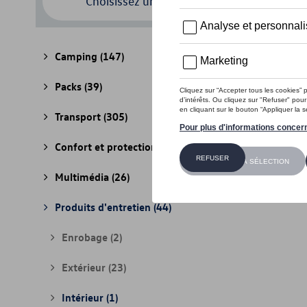
Choisissez un modèle
Camping
(147)
Packs
(39)
Transport
(305)
Confort et protection
(841)
Multimédia
(26)
Produits d'entretien
(44)
Enrobage
(2)
Extérieur
(23)
Intérieur
(1)