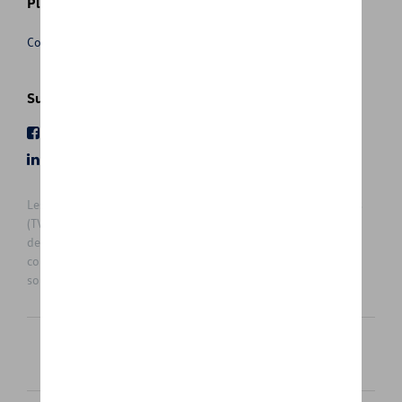
Plus d'informations
Conditions de vente
Suivez nous
Facebook
Youtube
LinkedIn
Instagram
Les prix affichés sur le présent site sont des prix recommandés
(TVAc), hors éventuels frais de montage. Pour connaitre le prix
de vente actuel et les éventuels frais de montage, veuillez
contacter votre concessionnaire/agent. Les prix recommandés
sont sujets à des changements sans préavis.
Français
Nederlands