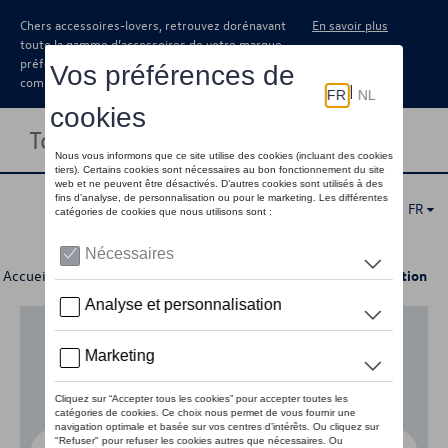
Chers accessoires-lovers, retrouvez dorénavant
En savoir plus
toute la gamme d’accessoires de votre marque
préférée sous forme de catalogue à
commander auprès de votre concessionaire.
Toggle navigation
FR
Accueil
>
Pour votre Volkswagen
>
Lifestyle
> Hockey Collection
Aucun modèle sélectionné (Tout afficher)