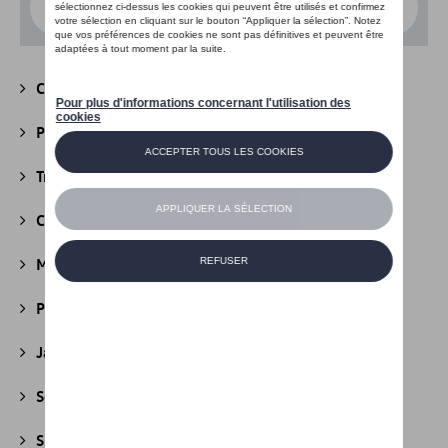
Choisissez un modèle
Camping
(147)
Packs
(39)
Transport
(305)
Confort et protection
(841)
Multimédia
(26)
Produits d'entretien
(44)
Jantes et roues
(236)
Securité
(22)
Sport et design
(49)