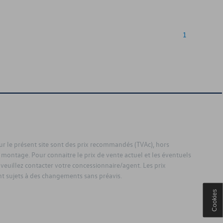
1
sur le présent site sont des prix recommandés (TVAc), hors
 montage. Pour connaitre le prix de vente actuel et les éventuels
 veuillez contacter votre concessionnaire/agent. Les prix
 sujets à des changements sans préavis.
Cookies