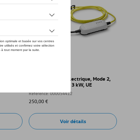
ode 3,
Câble de charge électrique, Mode 2,
kW
230V 1AC, max. 2, 3 kW, UE
Référence: 000054412
250,00 €
Voir détails