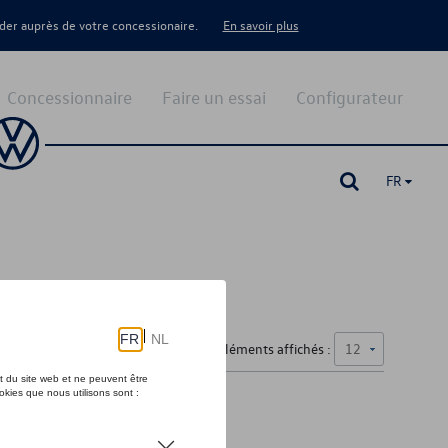
er auprès de votre concessionaire.
En savoir plus
Concessionnaire
Faire un essai
Configurateur
FR
iques
Nombre d'éléments affichés :