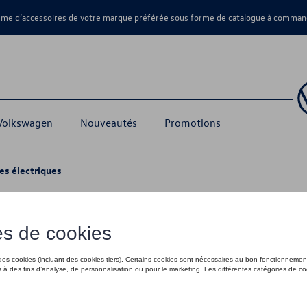
amme d’accessoires de votre marque préférée sous forme de catalogue à command
 Volkswagen
Nouveautés
Promotions
es électriques
ssoires pour véhicules électr