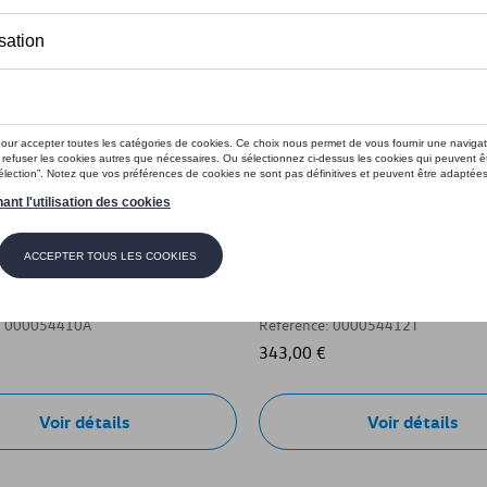
iante pour câble de charge
ue, Avec des gants et un
Câble de charge (mode 3), M
de nettoyage
230/400V 3NAC, max. 13, 8
: 000054410A
Référence: 000054412T
343,00 €
Voir détails
Voir détails