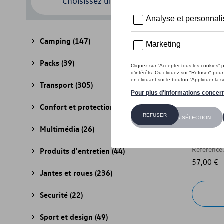
Choisissez un modèle
Camping
(147)
Packs
(39)
Transport
(305)
Confort et protection
(841)
Boîte pl
électriq
Multimédia
(26)
chiffon 
Référence
Produits d'entretien
(44)
57,00 €
Jantes et roues
(236)
Securité
(22)
Sport et design
(49)