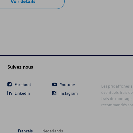
Voir détails
Suivez nous
Facebook
Youtube
Les prix affichés 
éventuels frais de
LinkedIn
Instagram
frais de montage,
recommandés sont
Français
Nederlands