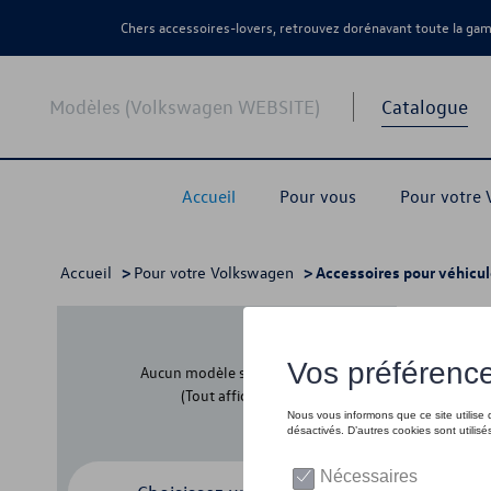
Chers accessoires-lovers, retrouvez dorénavant toute la g
Modèles (Volkswagen WEBSITE)
Catalogue
Accueil
Pour vous
Pour votre
Accueil
>
Pour votre Volkswagen
> Accessoires pour véhicul
Acce
Aucun modèle sélectionné
(Tout afficher)