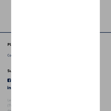
Plus d'informations
Conditions de vente
Suivez nous
Facebook
Youtube
LinkedIn
Instagram
Les prix affichés sur le présent site sont des prix recommandés
(TVAc), hors éventuels frais de montage. Pour connaitre le prix
de vente actuel et les éventuels frais de montage, veuillez