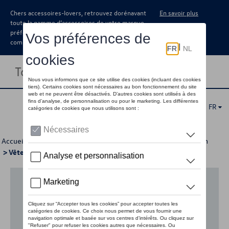
Chers accessoires-lovers, retrouvez dorénavant
En savoir plus
toute la gamme d’accessoires de votre marque
préférée sous forme de catalogue à
commander auprès de votre concessionaire.
Toggle navigation
FR
Accueil
>
Pour votre Volkswagen
>
Lifestyle
>
Kids Collection
> Vêtements
Aucun modèle sélectionné (Tout afficher)