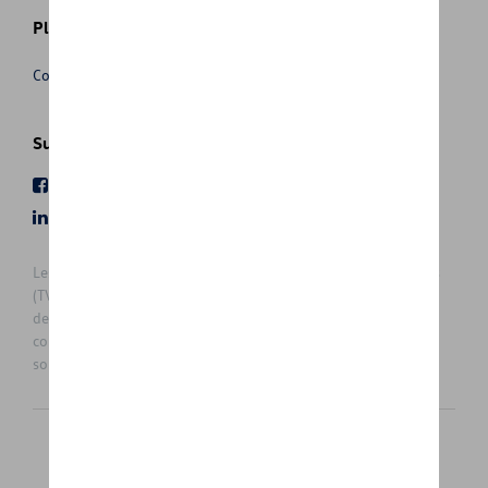
Plus d'informations
Conditions de vente
Suivez nous
Facebook
Youtube
LinkedIn
Instagram
Les prix affichés sur le présent site sont des prix recommandés
(TVAc), hors éventuels frais de montage. Pour connaitre le prix
de vente actuel et les éventuels frais de montage, veuillez
contacter votre concessionnaire/agent. Les prix recommandés
sont sujets à des changements sans préavis.
Français
Nederlands