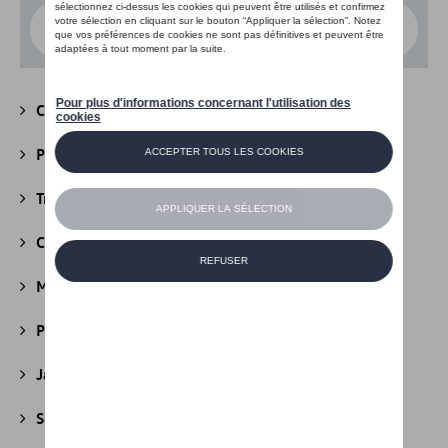
Choisissez un modèle
Camping
(147)
Packs
(39)
Transport
(305)
Confort et protection
(841)
Multimédia
(26)
Produits d'entretien
(44)
Jantes et roues
(236)
Securité
(22)