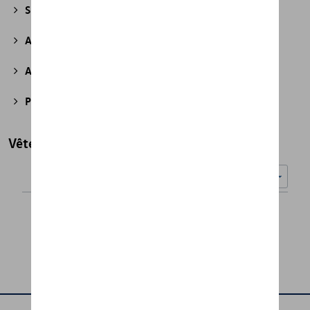
Sport et design
(49)
Accessoires divers
(43)
Accessoires pour véhicules électriques
(7)
Produits d'atelier
(2)
Vêtements
Nombre d'éléments affichés :