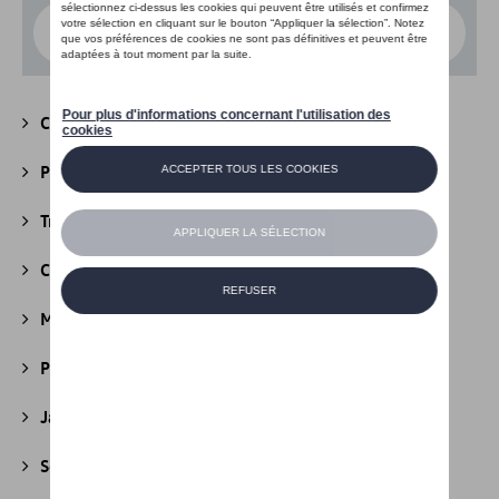
Choisissez un modèle
Camping
(147)
Packs
(39)
Transport
(305)
Confort et protection
(841)
Multimédia
(26)
Produits d'entretien
(44)
Jantes et roues
(236)
Securité
(22)