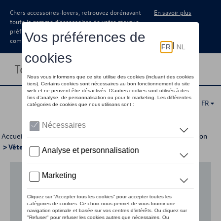
Chers accessoires-lovers, retrouvez dorénavant
En savoir plus
toute la gamme d’accessoires de votre marque
préférée sous forme de catalogue à
commander auprès de votre concessionaire.
Toggle navigation
FR
Accueil
>
Pour votre Volkswagen
>
Lifestyle
>
Active Collection
> Vêtements
Aucun modèle sélectionné (Tout afficher)