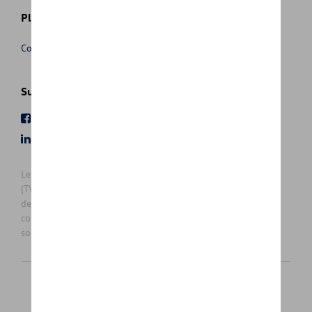
Plus d'informations
Conditions de vente
Suivez nous
Facebook
Youtube
LinkedIn
Instagram
Les prix affichés sur le présent site sont des prix recommandés
(TVAc), hors éventuels frais de montage. Pour connaitre le prix
de vente actuel et les éventuels frais de montage, veuillez
contacter votre concessionnaire/agent. Les prix recommandés
sont sujets à des changements sans préavis.
Français
Nederlands