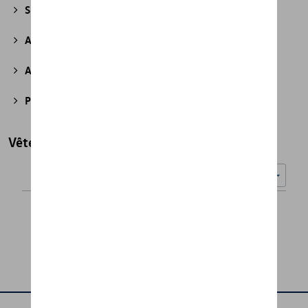
Sport et design
(49)
Accessoires divers
(43)
Accessoires pour véhicules électriques
(7)
Produits d'atelier
(2)
Vêtements
Nombre d'éléments affichés :