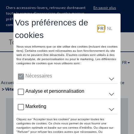
Chers accessoires-lovers, retrouvez dorénavant
En savoir plus
toute la gamme d’accessoires de votre marque
préférée sous forme de catalogue à
commander auprès de votre concessionaire.
Toggle navigation
FR
Accueil
>
Pour votre Volkswagen
>
Lifestyle
>
Dernière chance
> Vêtements
Aucun modèle sélectionné (Tout afficher)