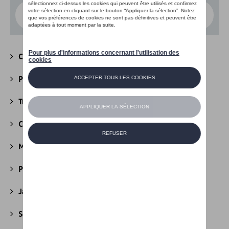
Choisissez un modèle
Camping
(147)
Packs
(39)
Transport
(305)
Confort et protection
(841)
Multimédia
(26)
Produits d'entretien
(44)
Jantes et roues
(236)
Securité
(22)