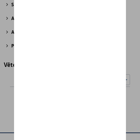
Sport et design
(49)
Accessoires divers
(43)
Accessoires pour véhicules électriques
(7)
Produits d'atelier
(2)
Vêtements
Nombre d'éléments affichés :