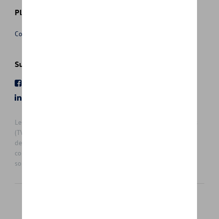
Plus d'informations
Conditions de vente
Suivez nous
Facebook
Youtube
LinkedIn
Instagram
Les prix affichés sur le présent site sont des prix recommandés
(TVAc), hors éventuels frais de montage. Pour connaitre le prix
de vente actuel et les éventuels frais de montage, veuillez
contacter votre concessionnaire/agent. Les prix recommandés
sont sujets à des changements sans préavis.
Français
Nederlands