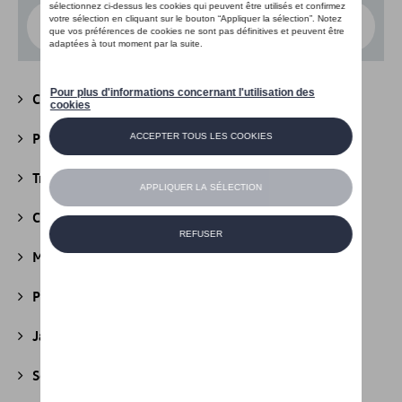
Choisissez un modèle
Camping
(147)
Packs
(39)
Transport
(305)
Confort et protection
(841)
Multimédia
(26)
Produits d'entretien
(44)
Jantes et roues
(236)
Securité
(22)