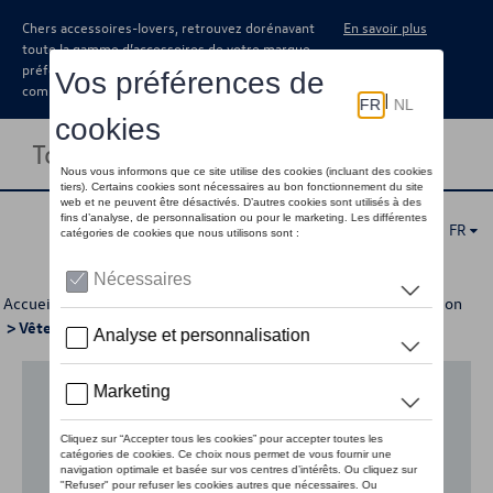
Chers accessoires-lovers, retrouvez dorénavant
En savoir plus
toute la gamme d’accessoires de votre marque
préférée sous forme de catalogue à
commander auprès de votre concessionaire.
Toggle navigation
FR
Accueil
>
Pour votre Volkswagen
>
Lifestyle
>
Active Collection
> Vêtements
Aucun modèle sélectionné (Tout afficher)