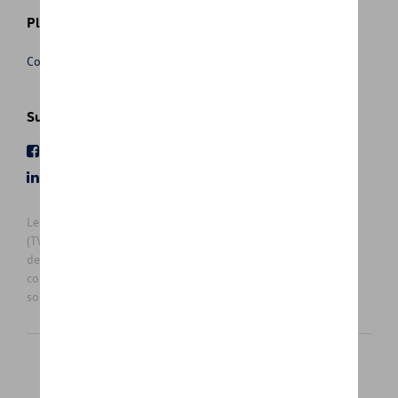
Plus d'informations
Conditions de vente
Suivez nous
Facebook
Youtube
LinkedIn
Instagram
Les prix affichés sur le présent site sont des prix recommandés
(TVAc), hors éventuels frais de montage. Pour connaitre le prix
de vente actuel et les éventuels frais de montage, veuillez
contacter votre concessionnaire/agent. Les prix recommandés
sont sujets à des changements sans préavis.
Français
Nederlands