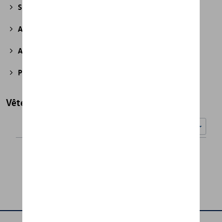
Sport et design
(49)
Accessoires divers
(43)
Accessoires pour véhicules électriques
(7)
Produits d'atelier
(2)
Vêtements
Nombre d'éléments affichés :