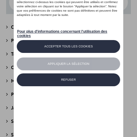
Choisissez un modèle
Camping
(147)
Packs
(39)
Transport
(305)
Confort et protection
(841)
Multimédia
(26)
Produits d'entretien
(44)
Jantes et roues
(236)
Securité
(22)
Sport et design
(49)