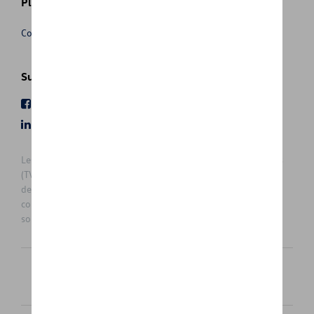
Plus d'informations
Conditions de vente
Suivez nous
Facebook
Youtube
LinkedIn
Instagram
Les prix affichés sur le présent site sont des prix recommandés
(TVAc), hors éventuels frais de montage. Pour connaitre le prix
de vente actuel et les éventuels frais de montage, veuillez
contacter votre concessionnaire/agent. Les prix recommandés
sont sujets à des changements sans préavis.
Français
Nederlands