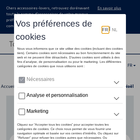
Chers accessoires-lovers, retrouvez dorénavant
En savoir plus
toute la gamme d’accessoires de votre marque
préférée sous forme de catalogue à
commander auprès de votre concessionaire.
Toggle navigation
FR
Accueil
>
Pour votre Volkswagen
>
Lifestyle
> Collection de Noël
Aucun modèle sélectionné (Tout afficher)