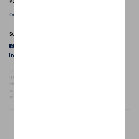
Plus d'informations
Conditions de vente
Suivez nous
Facebook
Youtube
LinkedIn
Instagram
Les prix affichés sur le présent site sont des prix recommandés
(TVAc), hors éventuels frais de montage. Pour connaitre le prix
de vente actuel et les éventuels frais de montage, veuillez
contacter votre concessionnaire/agent. Les prix recommandés
sont sujets à des changements sans préavis.
Français
Nederlands