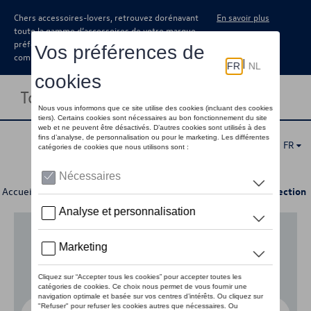
Chers accessoires-lovers, retrouvez dorénavant
En savoir plus
toute la gamme d’accessoires de votre marque
préférée sous forme de catalogue à
commander auprès de votre concessionaire.
Toggle navigation
FR
Accueil
>
Pour votre Volkswagen
>
Lifestyle
> California Collection
Aucun modèle sélectionné (Tout afficher)