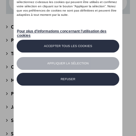
Choisissez un modèle
Camping
(147)
Packs
(39)
Transport
(305)
Confort et protection
(841)
Multimédia
(26)
Produits d'entretien
(44)
Jantes et roues
(236)
Securité
(22)
Sport et design
(49)