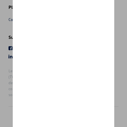
Plus d'informations
Conditions de vente
Suivez nous
Facebook
Youtube
LinkedIn
Instagram
Les prix affichés sur le présent site sont des prix recommandés
(TVAc), hors éventuels frais de montage. Pour connaitre le prix
de vente actuel et les éventuels frais de montage, veuillez
contacter votre concessionnaire/agent. Les prix recommandés
sont sujets à des changements sans préavis.
Français
Nederlands