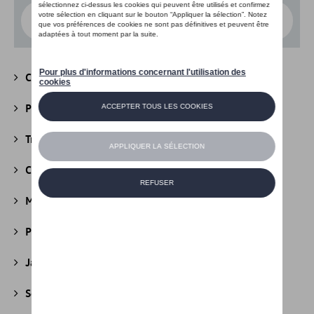
Choisissez un modèle
Camping
(147)
Packs
(39)
Transport
(305)
Confort et protection
(841)
Multimédia
(26)
Produits d'entretien
(44)
Jantes et roues
(236)
Securité
(22)