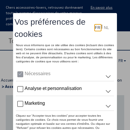
Chers accessoires-lovers, retrouvez dorénavant
En savoir plus
toute la gamme d’accessoires de votre marque
préférée sous forme de catalogue à
commander auprès de votre concessionaire.
Toggle navigation
FR
Accueil
>
Pour votre Volkswagen
>
Lifestyle
>
Active Collection
> Accessoires
Aucun modèle sélectionné (Tout afficher)