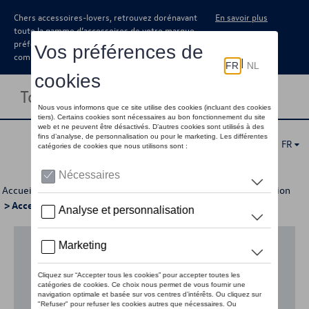
Chers accessoires-lovers, retrouvez dorénavant
En savoir plus
toute la gamme d’accessoires de votre marque
préférée sous forme de catalogue à
commander auprès de votre concessionaire.
Toggle navigation
FR
Accueil
>
Pour votre Volkswagen
>
Lifestyle
>
Casual Collection
> Accessoires
Aucun modèle sélectionné (Tout afficher)