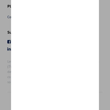
Plus d'informations
Conditions de vente
Suivez nous
Facebook
Youtube
LinkedIn
Instagram
Les prix affichés sur le présent site sont des prix recommandés
(TVAc), hors éventuels frais de montage. Pour connaitre le prix
de vente actuel et les éventuels frais de montage, veuillez
contacter votre concessionnaire/agent. Les prix recommandés
sont sujets à des changements sans préavis.
Français
Nederlands