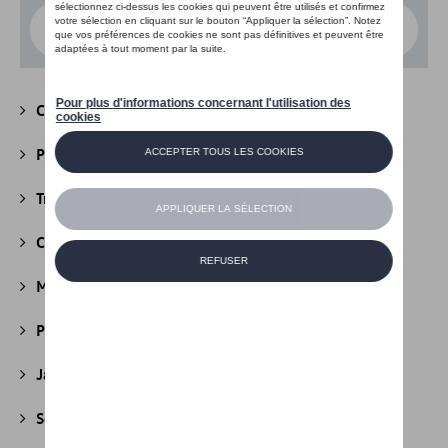
Choisissez un modèle
Camping
(147)
Packs
(39)
Transport
(305)
Confort et protection
(841)
Multimédia
(26)
Produits d'entretien
(44)
Jantes et roues
(236)
Securité
(22)