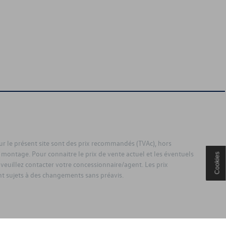
sur le présent site sont des prix recommandés (TVAc), hors
 montage. Pour connaitre le prix de vente actuel et les éventuels
Cookies
 veuillez contacter votre concessionnaire/agent. Les prix
 sujets à des changements sans préavis.