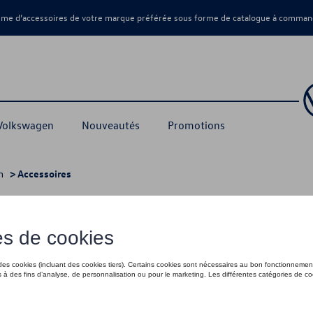
amme d’accessoires de votre marque préférée sous forme de catalogue à command
 Volkswagen
Nouveautés
Promotions
n
> Accessoires
ssoires