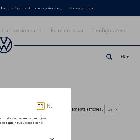
er auprès de votre concessionaire.
En savoir plus
Concessionnaire
Faire un essai
Configurateur
FR
Nombre d'éléments affichés :