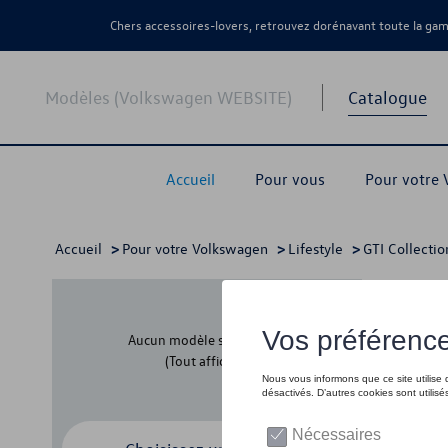
Chers accessoires-lovers, retrouvez dorénavant toute la g
Modèles (Volkswagen WEBSITE)
Catalogue
Accueil
Pour vous
Pour votre
Accueil
>
Pour votre Volkswagen
>
Lifestyle
>
GTI Collectio
Acce
Aucun modèle sélectionné
(Tout afficher)