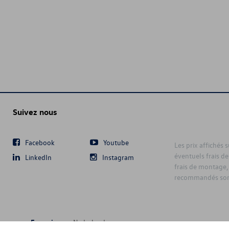
Suivez nous
Facebook
Youtube
Les prix affichés 
éventuels frais de
LinkedIn
Instagram
frais de montage,
recommandés sont
Français
Nederlands