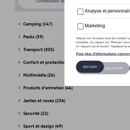
Choisissez un modèle
Camping
(147)
Packs
(39)
Transport
(305)
Confort et protection
(841)
Multimédia
(26)
Produits d'entretien
(44)
Jantes et roues
(236)
Securité
(22)
Sport et design
(49)