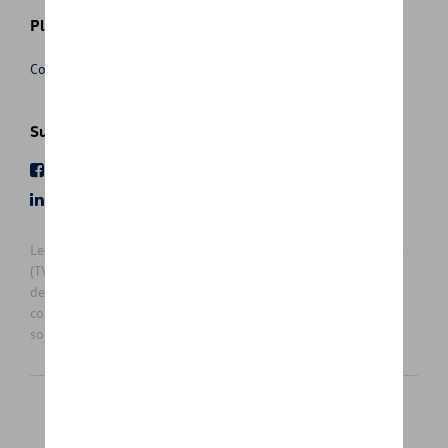
Plus d'informations
Conditions de vente
Suivez nous
Facebook
Youtube
LinkedIn
Instagram
Les prix affichés sur le présent site sont des prix recommandés
(TVAc), hors éventuels frais de montage. Pour connaitre le prix
de vente actuel et les éventuels frais de montage, veuillez
contacter votre concessionnaire/agent. Les prix recommandés
sont sujets à des changements sans préavis.
Français
Nederlands