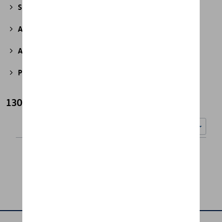
Sport et design
(49)
Accessoires divers
(43)
Accessoires pour véhicules électriques
(7)
Produits d'atelier
(2)
130 ans Škoda
Nombre d'éléments affichés :