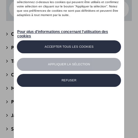
Choisissez un modèle
Camping
(147)
Packs
(39)
Transport
(305)
Confort et protection
(841)
Multimédia
(26)
Produits d'entretien
(44)
Jantes et roues
(236)
Securité
(22)