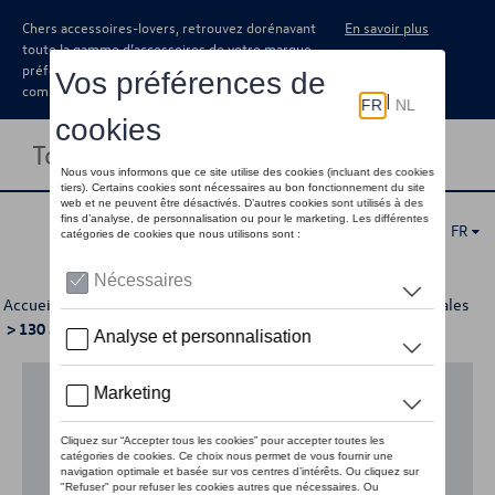
Chers accessoires-lovers, retrouvez dorénavant
En savoir plus
toute la gamme d’accessoires de votre marque
préférée sous forme de catalogue à
commander auprès de votre concessionaire.
Toggle navigation
FR
Accueil
>
Pour votre Volkswagen
>
Lifestyle
>
Éditions spéciales
> 130 ans Škoda
Aucun modèle sélectionné (Tout afficher)