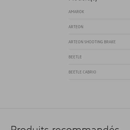
AMAROK
ARTEON
ARTEON SHOOTING BRAKE
BEETLE
BEETLE CABRIO
CADDY
CADDY & CADDY MAXI
CADDY 4
Produits recommandés