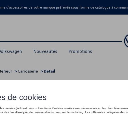
amme d’accessoires de votre marque préférée sous forme de catalogue à command
 Volkswagen
Nouveautés
Promotions
térieur
>
Carrosserie
> Détail
13,00 €