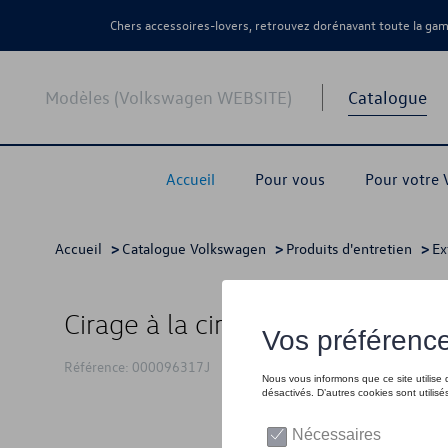
Chers accessoires-lovers, retrouvez dorénavant toute la g
Modèles (Volkswagen WEBSITE)
Catalogue
Accueil
Pour vous
Pour votre
Accueil
>
Catalogue Volkswagen
>
Produits d'entretien
>
Ex
Cirage à la cire
Référence: 000096317J