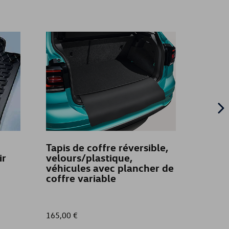
Tapis de coffre réversible,
Prote
ir
velours/plastique,
charg
véhicules avec plancher de
aspec
coffre variable
165,00 €
125,01