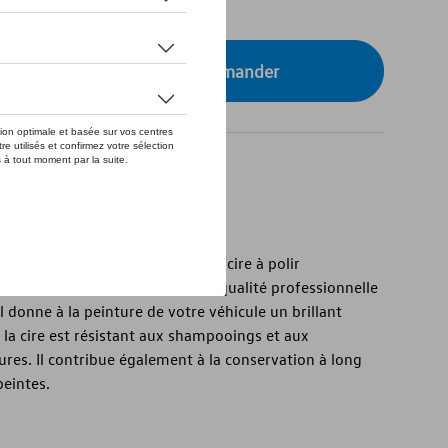
tre concessionnaire pour commander
e dans toutes les situations : la cire à polir
 entretien et un traitement de qualité professionnelle
il donne à la peinture de votre véhicule un brillant
à la cire est résistant aux shampooings et aux
ures. Il contribue également à la conservation à long
peintes.