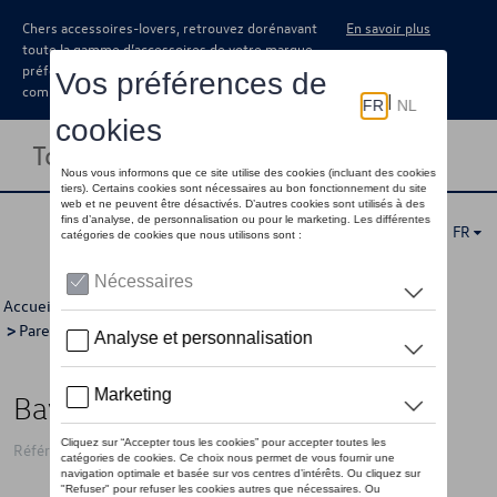
Chers accessoires-lovers, retrouvez dorénavant
En savoir plus
toute la gamme d’accessoires de votre marque
préférée sous forme de catalogue à
commander auprès de votre concessionaire.
Toggle navigation
FR
Accueil
>
Catalogue Volkswagen
>
Confort et protection
>
Pare-boue
> Détail
Bavette garde-boue, de face
Référence: 5H9075111C