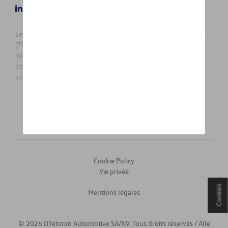
LinkedIn
Instagram
Les prix affichés sur le présent site sont des prix recommandés
(TVAc), hors éventuels frais de montage. Pour connaitre le prix
de vente actuel et les éventuels frais de montage, veuillez
contacter votre concessionnaire/agent. Les prix recommandés
sont sujets à des changements sans préavis.
Français
Nederlands
Cookie Policy
Vie privée
Cookies
Mentions légales
© 2026 D'Ieteren Automotive SA/NV. Tous droits réservés / Alle