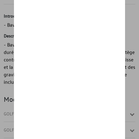
Introduction
- Bavettes avant Volkswagen d'origine Alltrack
Description
- Bavettes avant Volkswagen d'origine Alltrack - Longue
durée de vie - Durable - Protège contre les rayures - Protège
contre la saleté - Protège le soubassement, les bas de caisse
et la porte - Réduit les éclaboussures - Minimise l'impact des
gravillons - 1 jeu = 2 pièces, avant - Matériel de montage
inclus
Modèle(s)
GOLF VARIANT
GOLF VARIANT (UNIQUEMENT DE ST