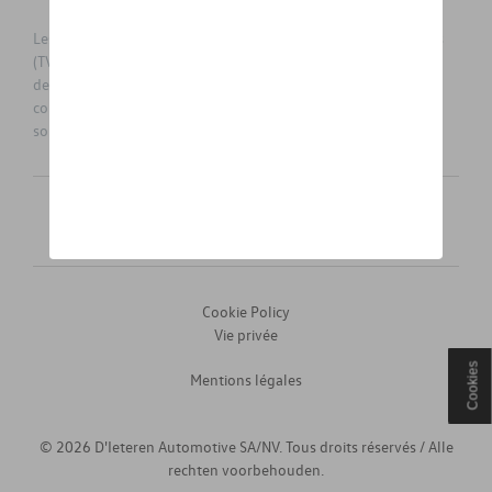
Les prix affichés sur le présent site sont des prix recommandés
(TVAc), hors éventuels frais de montage. Pour connaitre le prix
de vente actuel et les éventuels frais de montage, veuillez
contacter votre concessionnaire/agent. Les prix recommandés
sont sujets à des changements sans préavis.
Français
Nederlands
Cookie Policy
Vie privée
Cookies
Mentions légales
© 2026 D'Ieteren Automotive SA/NV. Tous droits réservés / Alle
rechten voorbehouden.