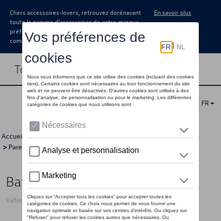
Chers accessoires-lovers, retrouvez dorénavant
En savoir plus
toute la gamme d’accessoires de votre marque
préférée sous forme de catalogue à
commander auprès de votre concessionaire.
Toggle navigation
FR
Accueil
>
Catalogue Volkswagen
>
Confort et protection
>
Pare-boue
> Détail
Bavette garde-boue, De face
Référence: 1T3075111