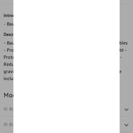
Introduction
- Bavettes avant Volkswagen d'origine
Description
- Bavettes avant Volkswagen d'origine - Durables - Durables
- Protègent contre les rayures - Protègent contre la saleté -
Protègent le soubassement, les bas de caisse et la porte -
Réduisent les éclaboussures - Minimisent l'impact des
gravillons - 1 jeu = 2 pièces, avant - Matériel de montage
inclus
Modèle(s)
ID. BUZZ
ID. BUZZ CARGO